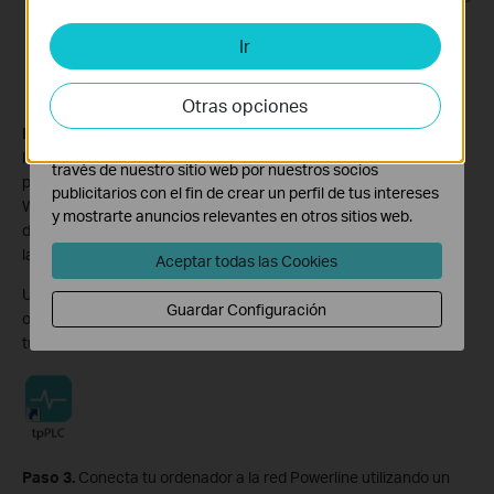
del sitio web y no pueden desactivarse en tu sistema.
Ir
Cookies de Análisis y de Marketing
Las cookies de análisis nos permiten analizar tus
actividades en nuestro sitio web con el fin de mejorar y
Otras opciones
adaptar la funcionalidad del mismo.
Paso 2.
Asegúrate de tener instalada la versión más reciente de
Las cookies de marketing pueden ser instaladas a
la utilidad tpPLC en tu ordenador. Para descargarla, visita la
través de nuestro sitio web por nuestros socios
página de soporte de tu producto. Por ejemplo, si usas el TL-
publicitarios con el fin de crear un perfil de tus intereses
WPA8630 KIT V1, ve a
Descarga para TL-WPA8630 KIT
y
y mostrarte anuncios relevantes en otros sitios web.
desplázate hacia abajo hasta la sección Utilidad para encontrar
la versión más reciente.
Aceptar todas las Cookies
Una vez completada la descarga, instala la utilidad en tu
Guardar Configuración
ordenador. Tras la instalación, deberías ver el siguiente icono en
tu escritorio.
Paso 3.
Conecta tu ordenador a la red Powerline utilizando un