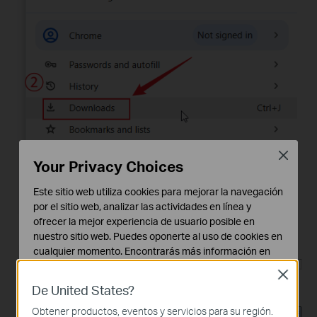
Close
Your Privacy Choices
Este sitio web utiliza cookies para mejorar la navegación
por el sitio web, analizar las actividades en línea y
ofrecer la mejor experiencia de usuario posible en
nuestro sitio web. Puedes oponerte al uso de cookies en
cualquier momento. Encontrarás más información en
nuestra
política de privacidad
.
Close
De United States?
Cookies Básicas
Estas cookies son necesarias para el funcionamiento
Obtener productos, eventos y servicios para su región.