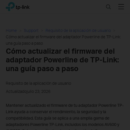
Click
Search
Menu
TP-Link, Reliably Smart
to
skip
the
navigation
Home
Support
Requisito de la aplicación de usuario
bar
Cómo actualizar el firmware del adaptador Powerline de TP-Link:
una guía paso a paso
Cómo actualizar el firmware del
adaptador Powerline de TP-Link:
una guía paso a paso
Requisito de la aplicación de usuario
Actualizadojulio 23, 2026
Mantener actualizado el firmware de tu adaptador Powerline TP-
Link ayuda a conservar el rendimiento, la seguridad y la
compatibilidad. Esta guía se aplica a una amplia gama de
adaptadores Powerline TP-Link, incluidos los modelos AV600 y