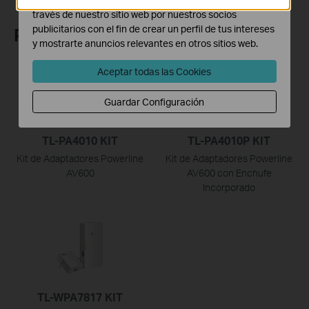
través de nuestro sitio web por nuestros socios
publicitarios con el fin de crear un perfil de tus intereses
Productos recomendados
y mostrarte anuncios relevantes en otros sitios web.
Aceptar todas las Cookies
Guardar Configuración
TL-PA4010 KIT
TL-PA4010P KIT
Kit de Adaptadores Powerline
Kit de Adaptadores Powerline
AV600
AV600 con Enchufe
Incorporado
TL-WPA7817 KIT