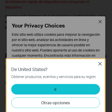
de instalación rápida del dispositivo para emparejar el
dispositivo.
Conozca más detalles de cada función y configuración, vaya
Close
al
Centro de descargas
para descargar el manual de su
Your Privacy Choices
producto.
Este sitio web utiliza cookies para mejorar la navegación
por el sitio web, analizar las actividades en línea y
ofrecer la mejor experiencia de usuario posible en
nuestro sitio web. Puedes oponerte al uso de cookies en
Preguntas Frecuentes Relacionadas
cualquier momento. Encontrarás más información en
nuestra
política de privacidad
.
Close
How to Reset the Powerline Adapter to Factory Default
De United States?
Cookies Básicas
Estas cookies son necesarias para el funcionamiento
Obtener productos, eventos y servicios para su región.
del sitio web y no pueden desactivarse en tu sistema.
¿Es útil este artículo?
Ir
Cookies de Análisis y de Marketing
Tus comentarios nos ayudan a mejorar esta web.
Las cookies de análisis nos permiten analizar tus
actividades en nuestro sitio web con el fin de mejorar y
Sí
No
Otras opciones
adaptar la funcionalidad del mismo.
Las cookies de marketing pueden ser instaladas a