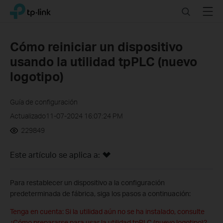
Click
Search
Menu
TP-Link, Reliably Smart
to
skip
the
Cómo reiniciar un dispositivo
navigation
usando la utilidad tpPLC (nuevo
bar
logotipo)
Guía de configuración
Actualizado11-07-2024 16:07:24 PM
229849
Este artículo se aplica a:
Para restablecer un dispositivo a la configuración
predeterminada de fábrica, siga los pasos a continuación:
Tenga en cuenta: Si la utilidad aún no se ha instalado, consulte
¿Cómo prepararse para usar la utilidad tpPLC (nuevo logotipo)?