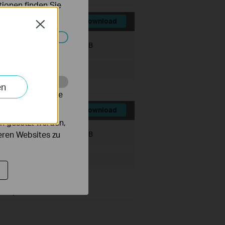
ionen finden Sie
Download
Close
Dateigröße:
7.33 MB
Systemen nicht
en
alysieren, um die
Download
n gesetzt werden,
deren Websites zu
Dateigröße:
7.95 MB
ter systems.