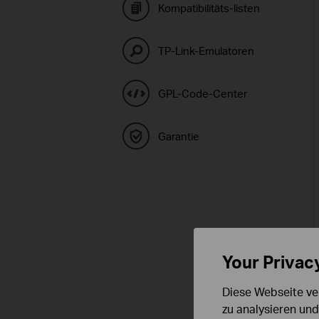
Kompatibilitäts-listen
TP-Link-Emulatoren
GPL-Code-Center
Garantie
Your Privac
Diese Webseite ve
zu analysieren un