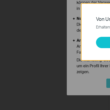
können der Verwen
in unseren
Datens
Notwendige Cook
Von Un
Diese Cookies sind
Erhalten
deaktiviert werden
Analyse- und Mar
Analyse-Cookies er
Funktionsweise un
Die Marketing-Coo
um ein Profil Ihre
zeigen.