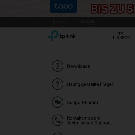
Click
to
TP-Link, Reliably Smart
skip
TP-
LINKBOX
the
navigation
bar
Downloads
Häufig gestellte Fragen
Support-Forum
Kontakt mit dem
Technischen Support