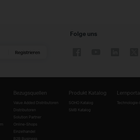
Folge uns
Registrieren
Bezugsquellen
Produkt Katalog
Lernporta
Value Added Distributoren
SOHO Katalog
Technologie-
Distributoren
SMB Katalog
Solution Partner
mm
Online-Shops
Einzelhandel
B2B Business