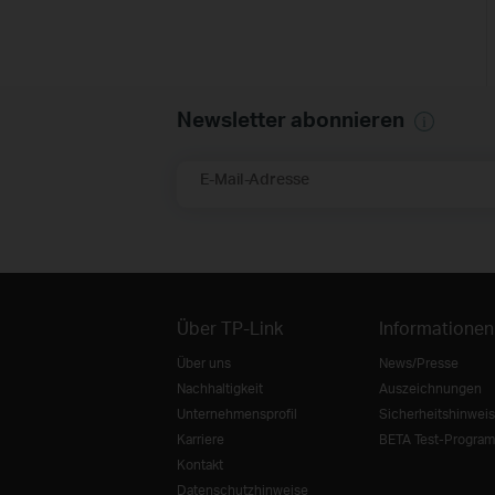
Newsletter abonnieren
E-Mail-Adresse
Über TP-Link
Informationen
Über uns
News/Presse
Nachhaltigkeit
Auszeichnungen
Unternehmensprofil
Sicherheitshinweis
Karriere
BETA Test-Progra
Kontakt
Datenschutzhinweise