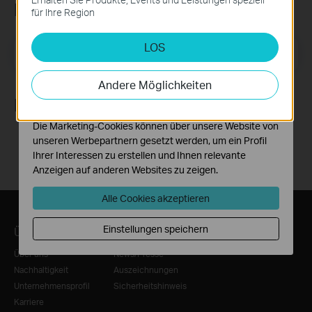
Newsletter abonnieren
erforderlich und können in Ihren Systemen nicht
für Ihre Region
deaktiviert werden.
LOS
Analyse- und Marketing-Cookies
E-Mail-Adresse
Registrieren
Analyse-Cookies ermöglichen es uns, Ihre Aktivitäten
auf unserer Website zu analysieren, um die
Andere Möglichkeiten
Funktionsweise unserer Website zu verbessern und
Folge uns
anzupassen.
Die Marketing-Cookies können über unsere Website von
unseren Werbepartnern gesetzt werden, um ein Profil
Ihrer Interessen zu erstellen und Ihnen relevante
Anzeigen auf anderen Websites zu zeigen.
Alle Cookies akzeptieren
Einstellungen speichern
Über TP-Link
Informationen
Über uns
News/Presse
Nachhaltigkeit
Auszeichnungen
Unternehmensprofil
Sicherheitshinweis
Karriere