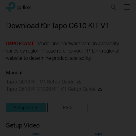
Click
Search
Menu
TP-Link, Reliably Smart
to
skip
the
Download für
Tapo C610 KIT
V1
navigation
bar
IMPORTANT
: Model and hardware version availability
varies by region. Please refer to your TP-Link regional
website to determine product availability.
Manual
Tapo C610 KIT V1 Setup Guide
Tapo C610 KIT/TC90 KIT V1 Setup Guide
Setup Video
FAQ
Setup Video