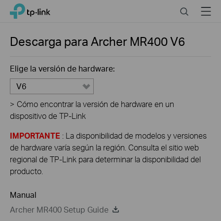
Click
Search
Menu
TP-Link, Reliably Smart
to
skip
the
Descarga para
Archer MR400
V6
navigation
bar
Elige la versión de hardware:
V6
>
Cómo encontrar la versión de hardware en un
dispositivo de TP-Link
IMPORTANTE
: La disponibilidad de modelos y versiones
de hardware varía según la región. Consulta el sitio web
regional de TP-Link para determinar la disponibilidad del
producto.
Manual
Archer MR400 Setup Guide