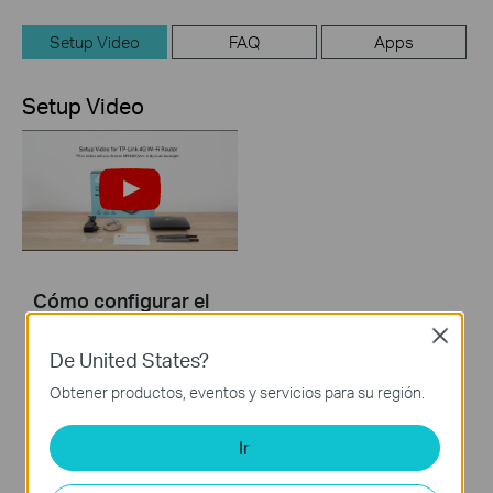
Setup Video
FAQ
Apps
Setup Video
Cómo configurar el
enrutador WiFi TP-
Close
Link 4G
De United States?
Obtener productos, eventos y servicios para su región.
Ir