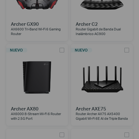
Archer GX90
Archer C2
AX6600 Tri-Band Wi-Fi 6 Gaming
Router Gigabit de Banda Dual
Router
Inalámbrico AC900
NUEVO
NUEVO
Archer AX80
Archer AXE75
AX6000 8-Stream Wi-Fi 6 Router
Router Archer AX75 AX5400
with 2.5G Port
Gigabit Wi-Fi 6E AI de Triple Banda