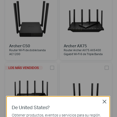
Archer C50
Archer AX75
Router Wi-Fi de doble banda
Router Archer AX75 AX5400
AC1200
Gigabit Wi-Fi 6 de Triple Banda
LOS MÁS VENDIDOS
Close
De United States?
Obtener productos, eventos y servicios para su región.