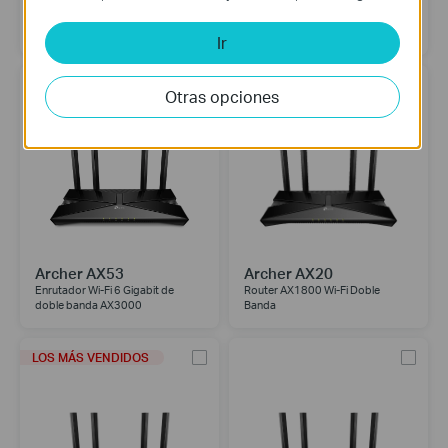
Archer AX73
Archer AX55
Router AX5400 Wi-Fi 6 de Doble
Router AX3000 Wi-Fi 6 de Doble
Banda Gigabit
Banda
Ir
Otras opciones
Archer AX53
Archer AX20
Enrutador Wi-Fi 6 Gigabit de
Router AX1800 Wi-Fi Doble
doble banda AX3000
Banda
LOS MÁS VENDIDOS