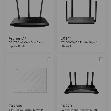
Archer C7
EX141
AC1750 Wireless Dual Band
AX1500 Wi-Fi 6 Router Gigabit
Gigabit Router
Ethernet
EX230v
EX220
AX1800 Wi-Fi 6 Router VoIP
Router Gigabit Ethernet AX1800