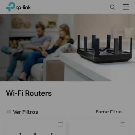
Click
Search
Menu
TP-Link, Reliably Smart
to
skip
the
navigation
bar
Wi-Fi Routers
Ver Filtros
Borrar Filtros