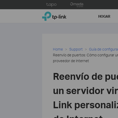
Click
to
TP-Link, Reliably Smart
skip
HOGAR
the
navigation
bar
Home
Support
Guía de configur
Reenvío de puertos: Cómo configurar un 
proveedor de Internet
Reenvío de pu
un servidor vi
Link personali