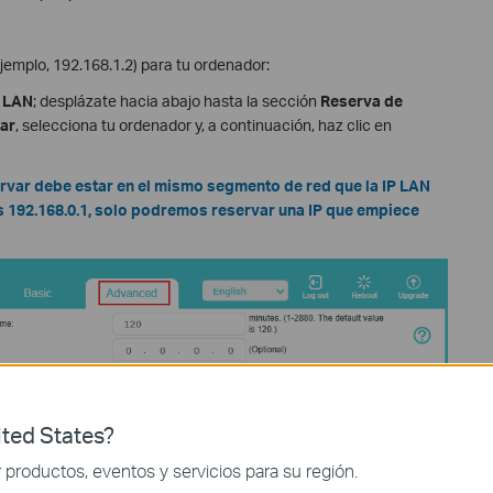
jemplo, 192.168.1.2) para tu ordenador:
n LAN
;
desplázate hacia abajo hasta la sección
Reserva de
ar
, selecciona tu ordenador y, a continuación, haz clic en
servar debe estar en el mismo segmento de red que la IP LAN
 es 192.168.0.1, solo podremos reservar una IP que empiece
ted States?
productos, eventos y servicios para su región.