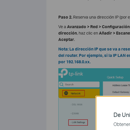
Paso 2.
Reserva una dirección IP (por e
Ve a
Avanzado > Red > Configuració
dirección
, haz clic en
Añadir > Escane
Aceptar
.
Nota: La dirección IP que se va a re
del router. Por ejemplo, si la IP LAN
por 192.168.0.xx.
De Uni
Obtener 