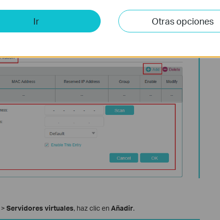
Ir
Otras opciones
>
Servidores virtuales
, haz clic en
Añadir
.