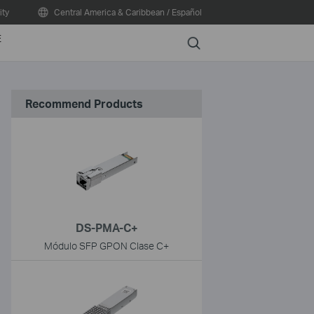
ty
Central America & Caribbean / Español
E
Search
Recommend Products
DS-PMA-C+
Módulo SFP GPON Clase C+