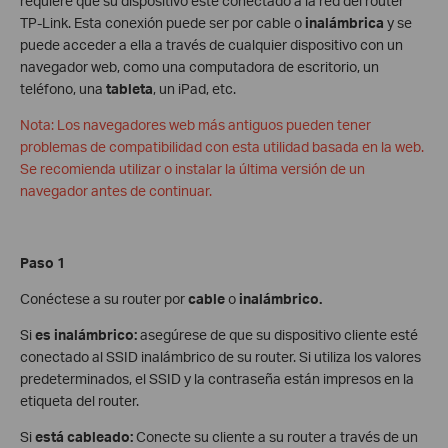
requiere que su dispositivo esté conectado a la red del router
TP-Link. Esta conexión puede ser por cable o
inalámbrica
y se
puede acceder a ella a través de cualquier dispositivo con un
navegador web, como una computadora de escritorio, un
teléfono, una
tableta
, un iPad, etc.
Nota: Los navegadores web más antiguos pueden tener
problemas de compatibilidad con esta utilidad basada en la web.
Se recomienda utilizar o instalar la última versión de un
navegador antes de continuar.
Paso 1
Conéctese a su router por
cable
o
inalámbrico.
Si
es inalámbrico:
asegúrese de que su dispositivo cliente esté
conectado al SSID inalámbrico de su router. Si utiliza los valores
predeterminados, el SSID y la contraseña están impresos en la
etiqueta del router.
Si
está cableado:
Conecte su cliente a su router a través de un