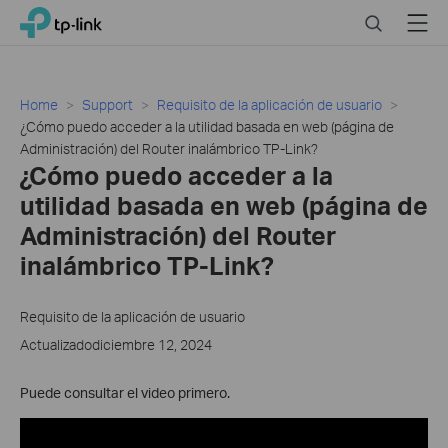
Click
Search
Menu
TP-Link, Reliably Smart
to
skip
the
navigation
Home
Support
Requisito de la aplicación de usuario
bar
¿Cómo puedo acceder a la utilidad basada en web (página de
Administración) del Router inalámbrico TP-Link?
¿Cómo puedo acceder a la
utilidad basada en web (página de
Administración) del Router
inalámbrico TP-Link?
Requisito de la aplicación de usuario
Actualizadodiciembre 12, 2024
Puede consultar el video primero.