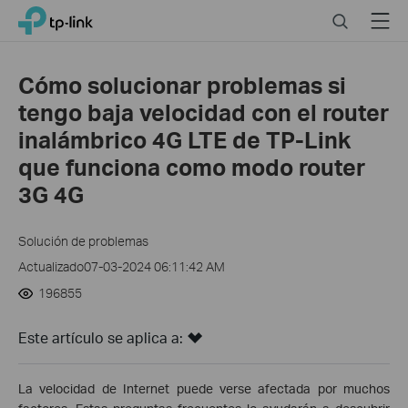
Click
Search
Menu
TP-Link, Reliably Smart
to
skip
the
Cómo solucionar problemas si
navigation
tengo baja velocidad con el router
bar
inalámbrico 4G LTE de TP-Link
que funciona como modo router
3G 4G
Solución de problemas
Actualizado07-03-2024 06:11:42 AM
196855
Este artículo se aplica a:
La velocidad de Internet puede verse afectada por muchos