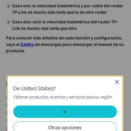
Caso uno: la velocidad inalámbrica y por cable del router
TP-Link es mucho más lenta que la de otro router
Caso dos: solo la velocidad inalámbrica del router TP-
Link es mucho más lenta que otra
Para conocer más detalles de cada función y configuración,
vaya al
Centro
de descargas para descargar el manual de su
producto.
Close
Related FAQs
De United States?
Cómo configurar el filtrado de direcciones MAC en el
Obtener productos, eventos y servicios para su región.
router TP-Link
Ir
Cómo configurar el filtro de dirección IP del router
inalámbrico TP-Link
Otras opciones
How to configure Domain Filtering(blocking) on TP-Link