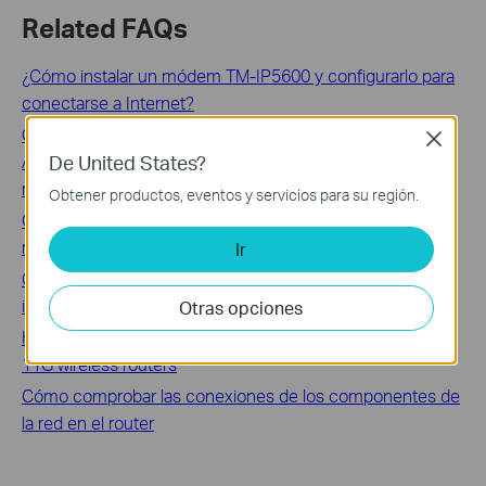
Related FAQs
¿Cómo instalar un módem TM-IP5600 y configurarlo para
conectarse a Internet?
Cómo conectarse a Internet mediante el uso del
Close
De United States?
Asistente integrado de Windows para PPPoE con un
modem en modo bridge
Obtener productos, eventos y servicios para su región.
Cómo configurar el filtrado de direcciones MAC en el
router TP-Link
Ir
Cómo configurar el filtro de dirección IP del router
inalámbrico TP-Link
Otras opciones
How to configure Domain Filtering(blocking) on TP-Link
11G wireless routers
Cómo comprobar las conexiones de los componentes de
la red en el router