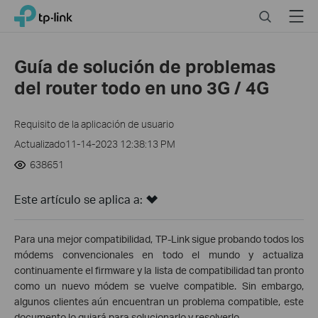
Click
Search
Menu
TP-Link, Reliably Smart
to
skip
the
Guía de solución de problemas
navigation
del router todo en uno 3G / 4G
bar
Requisito de la aplicación de usuario
Actualizado11-14-2023 12:38:13 PM
638651
Este artículo se aplica a:
Para una mejor compatibilidad, TP-Link sigue probando todos los
módems convencionales en todo el mundo y actualiza
continuamente el firmware y la lista de compatibilidad tan pronto
como un nuevo módem se vuelve compatible. Sin embargo,
algunos clientes aún encuentran un problema compatible, este
documento lo guiará para solucionarlo y resolverlo.