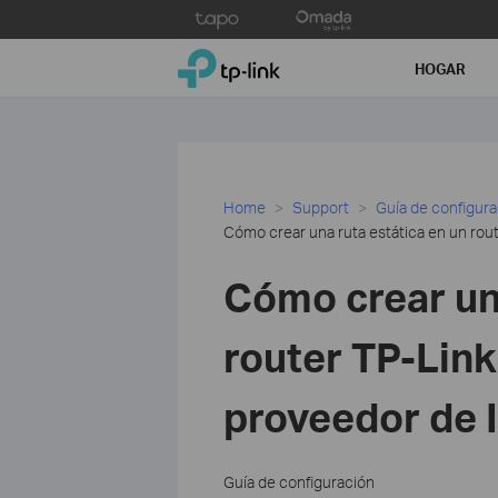
Click
to
TP-Link, Reliably Smart
skip
HOGAR
the
navigation
bar
Home
Support
Guía de configur
Cómo crear una ruta estática en un rout
Cómo crear una
router TP-Link
proveedor de 
Guía de configuración