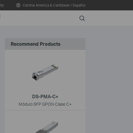
ty
Central America & Caribbean / Español
E
Search
Recommend Products
DS-PMA-C+
Módulo SFP GPON Clase C+