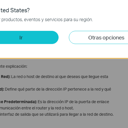
ted States?
productos, eventos y servicios para su región.
Ir
Otras opciones
nte explicación:
 Red):
La red o host de destino al que deseas que llegue esta
):
Define qué parte de la dirección IP pertenece a la red y qué
ce Predeterminada):
Es la dirección IP de la puerta de enlace
nicación entre el router y la red o host.
nterfaz de salida que se utilizará para llegar a la red de destino.