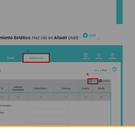
miento Estático
. Haz clic en
Añadir
(Add)
.