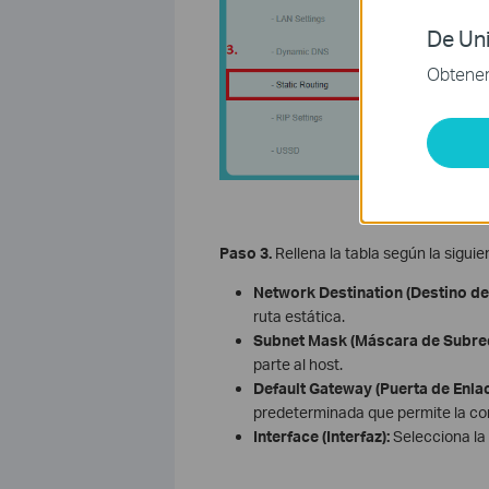
De Uni
Obtener 
Paso 3.
Rellena la tabla según la siguie
Network Destination (Destino de
ruta estática.
Subnet Mask (Máscara de Subred
parte al host.
Default Gateway (Puerta de Enla
predeterminada que permite la comu
Interface (Interfaz):
Selecciona la i