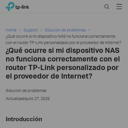
Click
Search
Menu
TP-Link, Reliably Smart
to
skip
the
navigation
Home
Support
Solución de problemas
bar
¿Qué ocurre si mi dispositivo NAS no funciona correctamente
con el router TP-Link personalizado por el proveedor de Internet?
¿Qué ocurre si mi dispositivo NAS
no funciona correctamente con el
router TP-Link personalizado por
el proveedor de Internet?
Solución de problemas
Actualizadojulio 27, 2026
Introducción