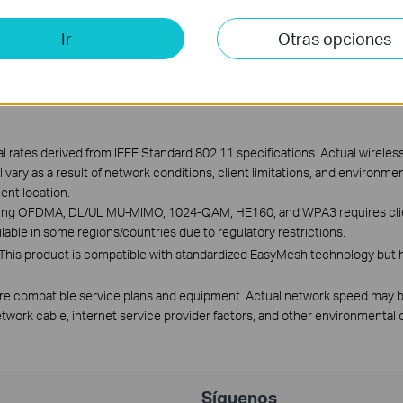
Terceros.
Ir
Otras opciones
l rates derived from IEEE Standard 802.11 specifications. Actual wireles
ary as a result of network conditions, client limitations, and environment
ient location.
cluding OFDMA, DL/UL MU-MIMO, 1024-QAM, HE160, and WPA3 requires clie
lable in some regions/countries due to regulatory restrictions.
This product is compatible with standardized EasyMesh technology but 
re compatible service plans and equipment. Actual network speed may be 
work cable, internet service provider factors, and other environmental 
Síguenos