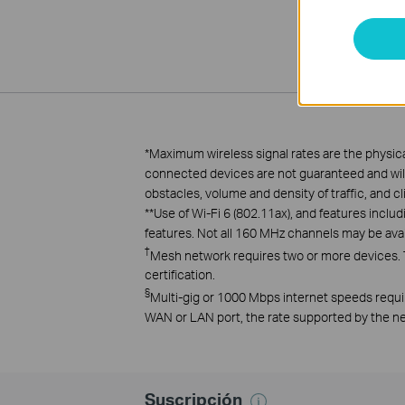
*
Maximum wireless signal rates are the physica
connected devices are not guaranteed and will v
obstacles, volume and density of traffic, and cl
**
Use of Wi-Fi 6 (802.11ax), and features in
features. Not all 160 MHz channels may be avai
†
Mesh network requires two or more devices. 
certification.
§
Multi-gig or 1000 Mbps internet speeds requi
WAN or LAN port, the rate supported by the net
Suscripción