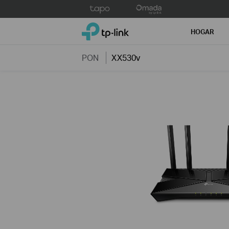
Click
to
TP-Link, Reliably Smart
skip
HOGAR
the
navigation
PON
XX530v
bar