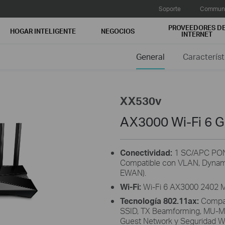
Soporte
Communi
PROVEEDORES D
HOGAR INTELIGENTE
NEGOCIOS
INTERNET
General
Característ
XX530v
AX3000 Wi-Fi 6 
Conectividad:
1 SC/APC PON 
Compatible con VLAN, Dynami
EWAN).
Wi-Fi:
Wi-Fi 6 AX3000 2402 M
Tecnología 802.11ax:
Compat
SSID, TX Beamforming, MU-M
Guest Network y Segurida