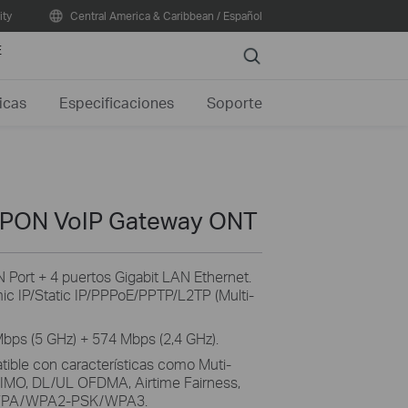
ty
Central America & Caribbean / Español
E
Search
icas
Especificaciones
Soporte
GPON VoIP Gateway ONT
Port + 4 puertos Gigabit LAN Ethernet.
c IP/Static IP/PPPoE/PPTP/L2TP (Multi-
bps (5 GHz) + 574 Mbps (2,4 GHz).
ible con características como Muti-
IMO, DL/UL OFDMA, Airtime Fairness,
d WPA/WPA2-PSK/WPA3.