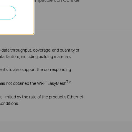
s data throughput, coverage, and quantity of
al factors, including building materials,
nts to also support the corresponding
TM
has not obtained the Wi-Fi EasyMesh
limited by the rate of the product's Ethernet
conditions.