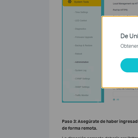
De Uni
Obtener 
Paso 3: Asegúrate de haber ingresado 
de forma remota.