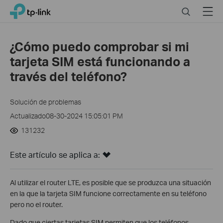
Click
Search
Menu
TP-Link, Reliably Smart
to
skip
the
¿Cómo puedo comprobar si mi
navigation
tarjeta SIM está funcionando a
bar
través del teléfono?
Solución de problemas
Actualizado08-30-2024 15:05:01 PM
131232
Este artículo se aplica a:
Al utilizar el router LTE, es posible que se produzca una situación
en la que la tarjeta SIM funcione correctamente en su teléfono
pero no el router.
Dado que ciertas tarjetas SIM permiten que los teléfonos