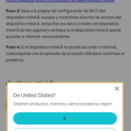
https://www.samsung.com/support/answer/ANS00079036/
Paso 3:
Vaya a la página de configuración de Wi-Fi del
dispositivo móvil B, busque y conéctese al punto de acceso del
dispositivo móvil A, desactive los datos móviles del dispositivo
móvil B (si hay alguno) y verifique si el dispositivo móvil B puede
acceder a Internet correctamente.
Paso 4:
Si el dispositivo móvil B no puede acceder a Internet,
comuníquese con el operador de la tarjeta SIM para confirmar el
problema.
¿Es útil este artículo?
Close
Tus comentarios nos ayudan a mejorar esta web.
De United States?
Obtener productos, eventos y servicios para su región.
Sí
No
Ir