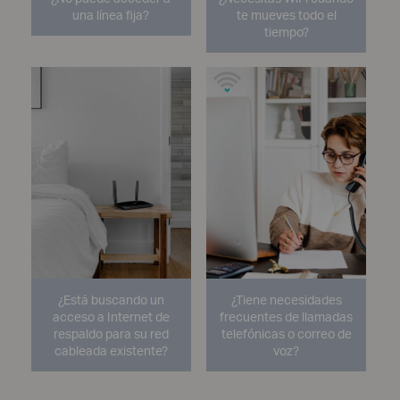
una línea fija?
te mueves todo el
tiempo?
¿Está buscando un
¿Tiene necesidades
acceso a Internet de
frecuentes de llamadas
respaldo para su red
telefónicas o correo de
cableada existente?
voz?