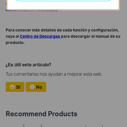
usuario y la contraseña de inicio de sesión predeterminados son
admin
(todos en minúsculas).
Para conocer más detalles de cada función y configuración,
vaya al
Centro de Descargas
para descargar el manual de su
producto.
¿Es útil este artículo?
Tus comentarios nos ayudan a mejorar esta web.
Sí
No
Recommend Products