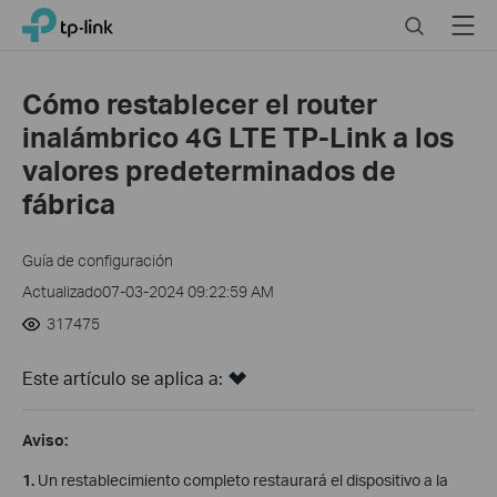
Click
Search
Menu
TP-Link, Reliably Smart
to
skip
the
Cómo restablecer el router
navigation
inalámbrico 4G LTE TP-Link a los
bar
valores predeterminados de
fábrica
Guía de configuración
Actualizado07-03-2024 09:22:59 AM
317475
Este artículo se aplica a:
Aviso:
1.
Un restablecimiento completo restaurará el dispositivo a la