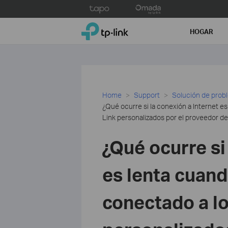
Click
to
TP-Link, Reliably Smart
skip
HOGAR
the
navigation
bar
Home
Support
Solución de prob
¿Qué ocurre si la conexión a Internet es
Link personalizados por el proveedor de
¿Qué ocurre si
es lenta cuand
conectado a lo