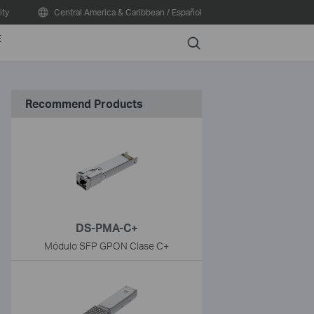
ty
Central America & Caribbean / Español
E
Search
Recommend Products
DS-PMA-C+
Módulo SFP GPON Clase C+