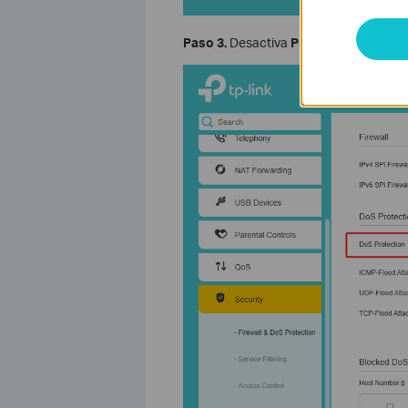
Paso 3.
Desactiva
Protección DoS
.