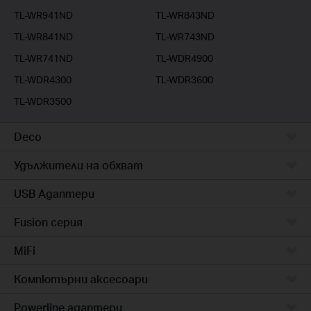
TL-WR941ND
TL-WR843ND
TL-WR841ND
TL-WR743ND
TL-WR741ND
TL-WDR4900
TL-WDR4300
TL-WDR3600
TL-WDR3500
Deco
Удължители на обхват
USB Адаптери
Fusion серия
MiFi
Компютърни аксесоари
Powerline адаптери