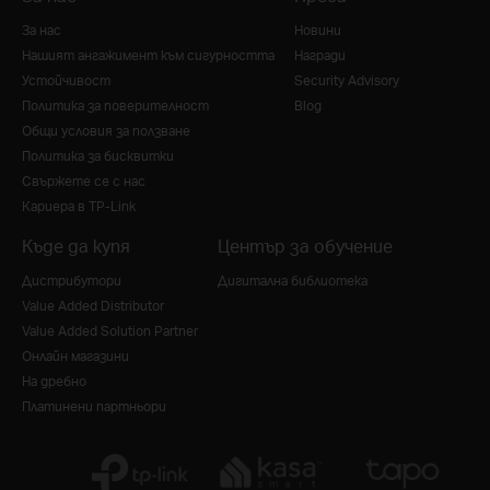
За нас
Новини
Нашият ангажимент към сигурността
Награди
Устойчивост
Security Advisory
Политика за поверителност
Blog
Общи условия за ползване
Политика за бисквитки
Свържете се с нас
Кариера в TP-Link
Къде да купя
Център за обучение
Дистрибутори
Дигитална библиотека
Value Added Distributor
Value Added Solution Partner
Онлайн магазини
На дребно
Платинени партньори