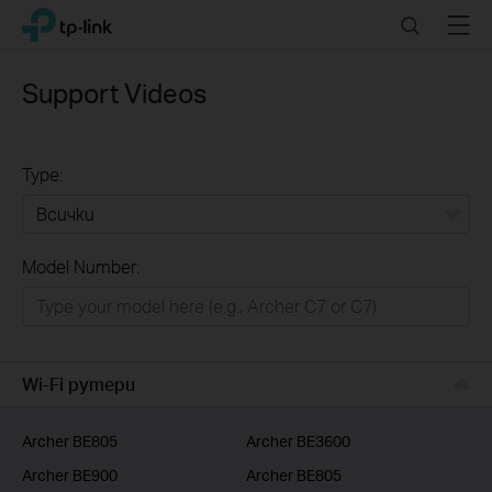
Click
Search
Menu
TP-Link, Reliably Smart
to
skip
the
Support Videos
navigation
bar
Type:
Всички
Model Number:
РЕШЕНИЯ ЗА ДОМА
Умен ДОМ
Бизнес решения
Wi-Fi рутери
ДОСТАВЧИЦИ НА УСЛУГИ
Archer BE805
Archer BE3600
Archer BE900
Archer BE805