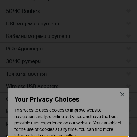
5G/4G Routers
DSL модеми и рутери
Кабелни модеми и рутери
PCIe Адаптери
3G/4G рутери
Точки за достъп
Wireless USB Adapters
Close
Your Privacy Choices
Cloud камери
This website uses cookies to improve website
Интелигентни контакти
navigation, analyze online activities and have the best
possible user experience on our website. You can object
Интелигентно осветление
to the use of cookies at any time. You can find more
Прахосмукачки роботи
information in our
privacy policy
.