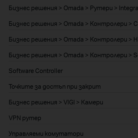
Бизнес решения > Omada > Рутери > Integr
Бизнес решения > Omada > Контролери > C
Бизнес решения > Omada > Контролери > H
Бизнес решения > Omada > Контролери > S
Software Controller
Точките за достъп при закрит
Бизнес решения > VIGI > Камери
VPN рутер
Управляеми комутатори