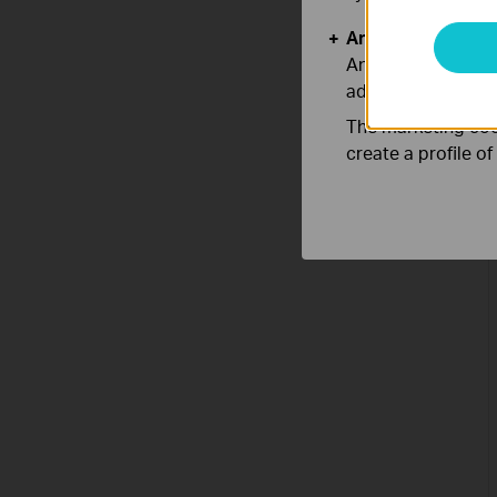
Analysis and Mar
Analysis cookies e
adapt the function
The marketing cook
create a profile o