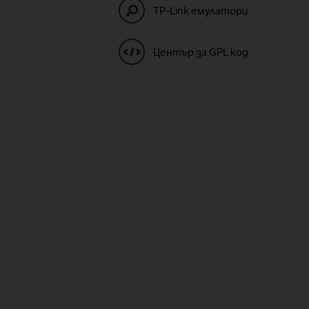
TP-Link емулатори
Център за GPL код