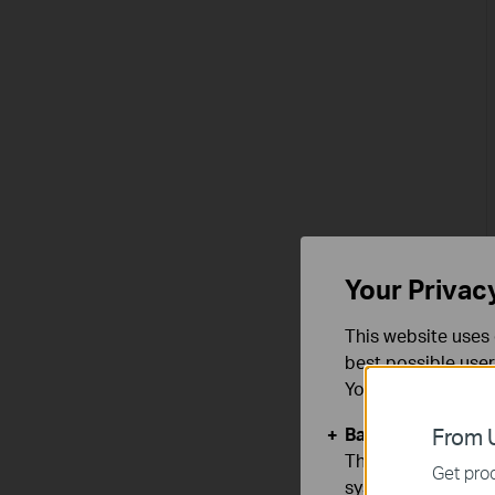
Your Privac
This website uses 
best possible user
You can find more
Basic Cookies
From U
These cookies are 
Get prod
systems.