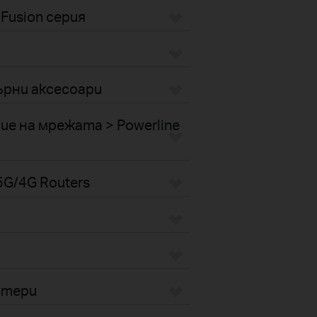
Fusion серия
рни аксесоари
е на мрежата > Powerline
G/4G Routers
птери