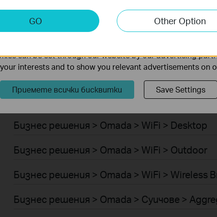
Умен ДОМ > Интелигентен хъб
keting Cookies
GO
Other Option
Robot Vacuum Accessories
nable us to analyze your activities on our website in order t
ality of our website.
Умен ДОМ > Интелигентни звънци
ies can be set through our website by our advertising partn
f your interests and to show you relevant advertisements on 
Бизнес решения > Omada > WiFi > Ceiling Mo
Приемете всички бисквитки
Save Settings
Бизнес решения > Omada > WiFi > Wall Plate
Бизнес решения > Omada > WiFi > Desktop
Бизнес решения > Omada > WiFi > Outdoor
Бизнес решения > Omada > WiFi > Wireless B
Бизнес решения > Omada > Суичове > Aggre