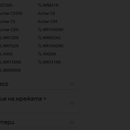
AD7200
TL-WR841N
rcher C3200
Archer C6
rcher C5
Archer C59
rcher C20i
TL-WR1043ND
TL-WR720N
TL-WR902AC
TL-WR702N
TL-WR1042ND
TL-R460
TL-R402M
TL-WR743ND
TL-WR741ND
TL-WDR3500
eco
ие на мрежата >
птери