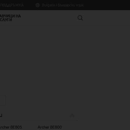
А ПОДДРЪЖКА
Bulgaria / Български език
АВЧИЦИ НА
Search
СЛУГИ
и
rcher BE805
Archer BE800