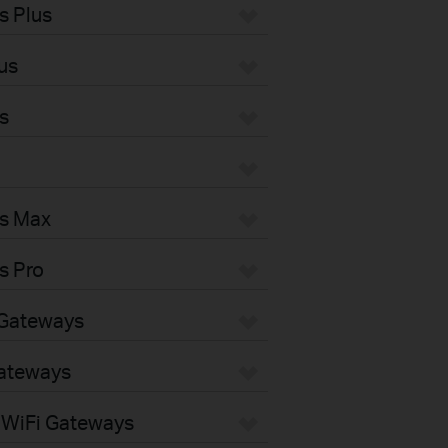
s Plus
us
s
s Max
s Pro
Gateways
ateways
WiFi Gateways