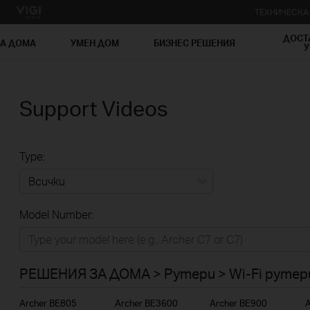
ТЕХНИЧЕСК
ДОСТ
ЗА ДОМА
УМЕН ДОМ
БИЗНЕС РЕШЕНИЯ
У
Support Videos
Type:
Всички
Model Number:
РЕШЕНИЯ ЗА ДОМА
Умен ДОМ
РЕШЕНИЯ ЗА ДОМА > Рутери > Wi-Fi рутер
Бизнес решения
Archer BE805
Archer BE3600
Archer BE900
A
ДОСТАВЧИЦИ НА УСЛУГИ