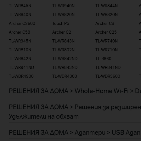
TL-WR845N
TL-WR940N
TL-WR844N
TL-WR840N
TL-WR820N
TL-WR820N
A
Archer C2600
Touch P5
Archer C8
A
Archer C58
Archer C2
Archer C25
A
TL-WR945N
TL-WR843N
TL-WR740N
TL-WR810N
TL-WR802N
TL-WR710N
TL-WR842N
TL-WR842ND
TL-R860
TL-WR941ND
TL-WR843ND
TL-WR841ND
TL-WDR4900
TL-WDR4300
TL-WDR3600
РЕШЕНИЯ ЗА ДОМА > Whole-Home Wi-Fi > D
РЕШЕНИЯ ЗА ДОМА > Решения за разширен
Удължители на обхват
РЕШЕНИЯ ЗА ДОМА > Адаптери > USB Ада