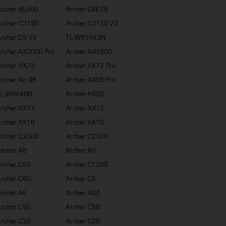
rcher BE400
Archer GXE75
rcher C3150
Archer C3150 V2
rcher C5 V4
TL-WR1043N
rcher AX3000 Pro
Archer AX1800
rcher AX73
Archer AX72 Pro
rcher Air R5
Archer AX55 Pro
TL-WR840N
Archer AX50
rcher AX17
Archer AX12
rcher AX10
Archer AX10
rcher C2300
Archer C2300
rcher A8
Archer A8
rcher C60
Archer C1200
rcher C6U
Archer C6
rcher A6
Archer A64
rcher C50
Archer C50
rcher C20
Archer C20