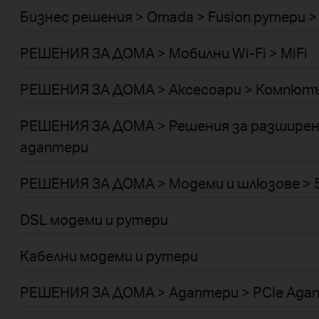
Бизнес решения > Omada > Fusion рутери > 
РЕШЕНИЯ ЗА ДОМА > Мобилни Wi-Fi > MiFi
РЕШЕНИЯ ЗА ДОМА > Аксесоари > Компютъ
РЕШЕНИЯ ЗА ДОМА > Решения за разширени
адаптери
РЕШЕНИЯ ЗА ДОМА > Модеми и шлюзове > 5
DSL модеми и рутери
Кабелни модеми и рутери
РЕШЕНИЯ ЗА ДОМА > Адаптери > PCIe Ада