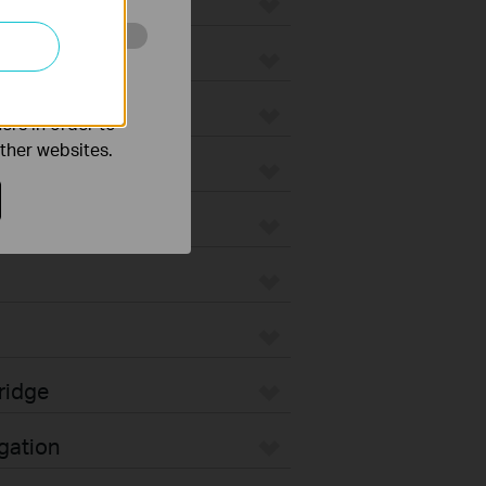
o improve and
ers in order to
other websites.
unt
ridge
gation