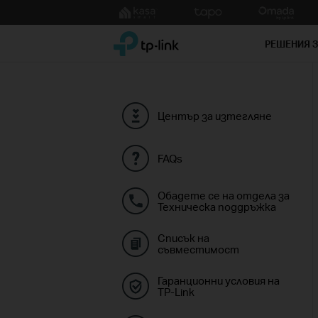
Click
to
TP-Link, Reliably Smart
skip
РЕШЕНИЯ 
the
navigation
bar
Център за изтегляне
FAQs
Обадете се на отдела за
Техническа поддръжка
Списък на
съвместимост
Гаранционни условия на
TP-Link