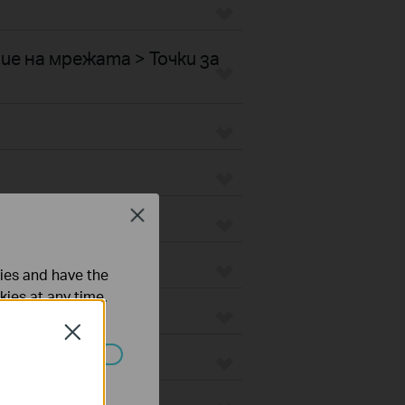
е на мрежата > Точки за
Close
ties and have the
kies at any time.
Close
ated in your