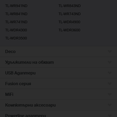
TL-WR941ND
TL-WR843ND
TL-WR841ND
TL-WR743ND
TL-WR741ND
TL-WDR4900
TL-WDR4300
TL-WDR3600
TL-WDR3500
Deco
Удължители на обхват
USB Адаптери
Fusion серия
MiFi
Компютърни аксесоари
Powerline адаптери