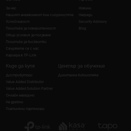
За нас
Новини
Нашият ангажимент към сигурността
Награди
Устойчивост
Security Advisory
Политика за поверителност
Blog
Общи условия за ползване
Политика за бисквитки
Свържете се с нас
Кариера в TP-Link
Къде да купя
Център за обучение
Дистрибутори
Дигитална библиотека
Value Added Distributor
Value Added Solution Partner
Онлайн магазини
На дребно
Платинени партньори