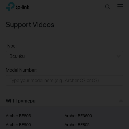
Click
Search
Menu
TP-Link, Reliably Smart
to
skip
the
Support Videos
navigation
bar
Type:
Всички
Model Number:
РЕШЕНИЯ ЗА ДОМА
Умен ДОМ
Бизнес решения
Wi-Fi рутери
ДОСТАВЧИЦИ НА УСЛУГИ
Archer BE805
Archer BE3600
Archer BE900
Archer BE805