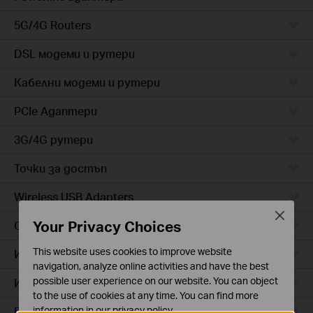
5G/4G Routers
DSL модеми и рутери
Кабелни модеми и рутери
PCIe Адаптери
3G/4G рутери
Точки за достъп
Wireless USB Adapters
Close
Your Privacy Choices
Cloud камери
This website uses cookies to improve website
Интелигентни контакти
navigation, analyze online activities and have the best
possible user experience on our website. You can object
Интелигентно осветление
to the use of cookies at any time. You can find more
Прахосмукачки роботи
information in our
privacy policy
.