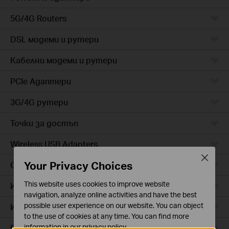
5G/4G Routers
DSL модеми и рутери
Кабелни модеми и рутери
PCIe Адаптери
3G/4G рутери
Точки за достъп
Wireless USB Adapters
Close
Your Privacy Choices
Cloud камери
This website uses cookies to improve website
Интелигентни контакти
navigation, analyze online activities and have the best
possible user experience on our website. You can object
Интелигентно осветление
to the use of cookies at any time. You can find more
Прахосмукачки роботи
information in our
privacy policy
.