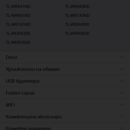
TL-WR941ND
TL-WR843ND
TL-WR841ND
TL-WR743ND
TL-WR741ND
TL-WDR4900
TL-WDR4300
TL-WDR3600
TL-WDR3500
Deco
Удължители на обхват
USB Адаптери
Fusion серия
MiFi
Компютърни аксесоари
Powerline адаптери