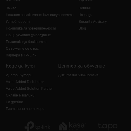
За нас
Новини
Нашият ангажимент към сигурността
Награди
Устойчивост
Security Advisory
Политика за поверителност
Blog
Общи условия за ползване
Политика за бисквитки
Свържете се с нас
Кариера в TP-Link
Къде да купя
Център за обучение
Дистрибутори
Дигитална библиотека
Value Added Distributor
Value Added Solution Partner
Онлайн магазини
На дребно
Платинени партньори