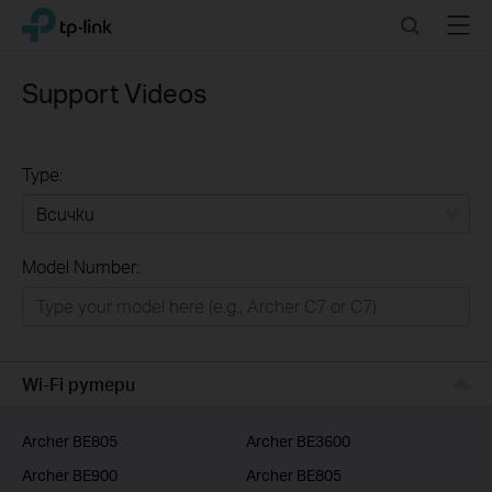
Click
Search
Menu
TP-Link, Reliably Smart
to
skip
the
Support Videos
navigation
bar
Type:
Всички
Model Number:
РЕШЕНИЯ ЗА ДОМА
Умен ДОМ
Бизнес решения
Wi-Fi рутери
ДОСТАВЧИЦИ НА УСЛУГИ
Archer BE805
Archer BE3600
Archer BE900
Archer BE805