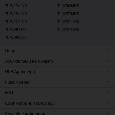
TL-WR941ND
TL-WR843ND
TL-WR841ND
TL-WR743ND
TL-WR741ND
TL-WDR4900
TL-WDR4300
TL-WDR3600
TL-WDR3500
Deco
Удължители на обхват
USB Адаптери
Fusion серия
MiFi
Компютърни аксесоари
Powerline адаптери