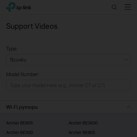
Click
Search
Menu
TP-Link, Reliably Smart
to
skip
the
Support Videos
navigation
bar
Type:
Всички
Model Number:
РЕШЕНИЯ ЗА ДОМА
Умен ДОМ
Бизнес решения
Wi-Fi рутери
ДОСТАВЧИЦИ НА УСЛУГИ
Archer BE805
Archer BE3600
Archer BE900
Archer BE805