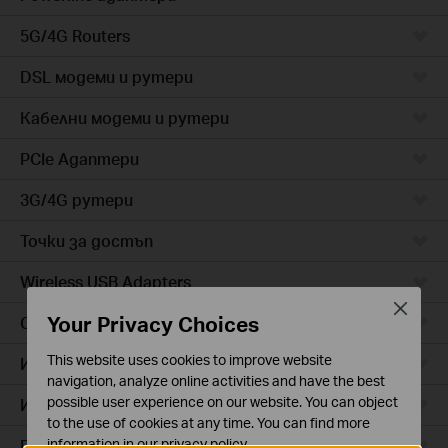
5G/4G Routers
DSL модеми и рутери
Кабелни модеми и рутери
PCIe Адаптери
3G/4G рутери
Точки за достъп
Wireless USB Adapters
Close
Your Privacy Choices
Cloud камери
This website uses cookies to improve website
Интелигентни контакти
navigation, analyze online activities and have the best
possible user experience on our website. You can object
Интелигентно осветление
to the use of cookies at any time. You can find more
Прахосмукачки роботи
information in our
privacy policy
.