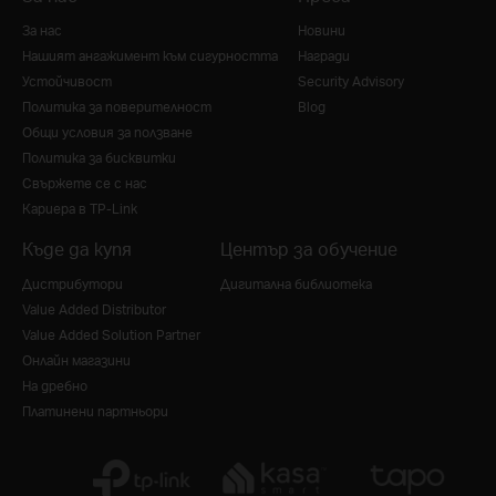
За нас
Новини
Нашият ангажимент към сигурността
Награди
Устойчивост
Security Advisory
Политика за поверителност
Blog
Общи условия за ползване
Политика за бисквитки
Свържете се с нас
Кариера в TP-Link
Къде да купя
Център за обучение
Дистрибутори
Дигитална библиотека
Value Added Distributor
Value Added Solution Partner
Онлайн магазини
На дребно
Платинени партньори