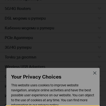
5G/4G Routers
DSL модеми и рутери
Кабелни модеми и рутери
PCIe Адаптери
3G/4G рутери
Точки за достъп
Wireless USB Adapters
Close
Your Privacy Choices
Cloud камери
This website uses cookies to improve website
Интелигентни контакти
navigation, analyze online activities and have the best
possible user experience on our website. You can object
Интелигентно осветление
to the use of cookies at any time. You can find more
Прахосмукачки роботи
information in our
privacy policy
.