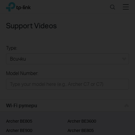
Click
Search
Menu
TP-Link, Reliably Smart
to
skip
the
Support Videos
navigation
bar
Type:
Всички
Model Number:
РЕШЕНИЯ ЗА ДОМА
Умен ДОМ
Бизнес решения
Wi-Fi рутери
ДОСТАВЧИЦИ НА УСЛУГИ
Archer BE805
Archer BE3600
Archer BE900
Archer BE805