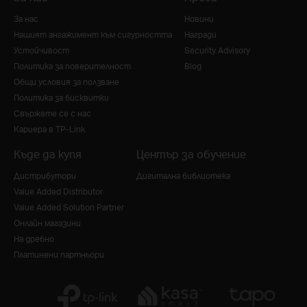
За нас
Новини
Нашият ангажимент към сигурността
Награди
Устойчивост
Security Advisory
Политика за поверителност
Blog
Общи условия за ползване
Политика за бисквитки
Свържете се с нас
Кариера в TP-Link
Къде да купя
Център за обучение
Дистрибутори
Дигитална библиотека
Value Added Distributor
Value Added Solution Partner
Онлайн магазини
На дребно
Платинени партньори