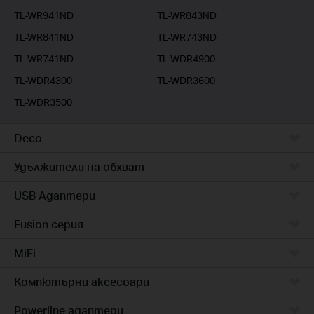
TL-WR941ND
TL-WR843ND
TL-WR841ND
TL-WR743ND
TL-WR741ND
TL-WDR4900
TL-WDR4300
TL-WDR3600
TL-WDR3500
Deco
Удължители на обхват
USB Адаптери
Fusion серия
MiFi
Компютърни аксесоари
Powerline адаптери