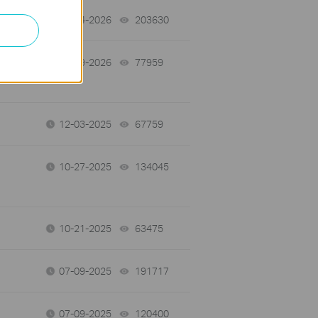
03-04-2026
203630
views
e
02-09-2026
77959
views
12-03-2025
67759
views
10-27-2025
134045
views
10-21-2025
63475
views
07-09-2025
191717
views
07-09-2025
120400
views