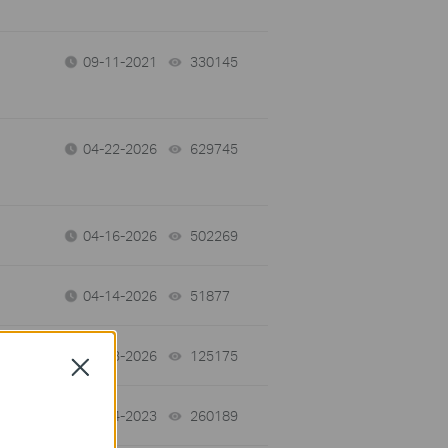
09-11-2021
330145
views
04-22-2026
629745
views
04-16-2026
502269
views
04-14-2026
51877
views
03-23-2026
125175
views
Close
04-04-2023
260189
views