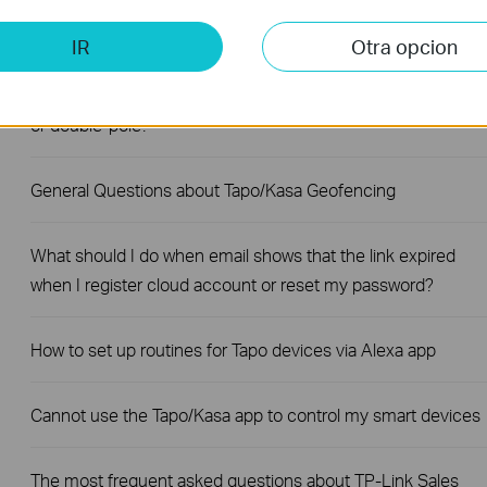
What if I fail to configure the Tapo Smart Plug?
IR
Otra opcion
Do TP-Link smart plugs and power strips support single-pol
or double-pole?
General Questions about Tapo/Kasa Geofencing
What should I do when email shows that the link expired
when I register cloud account or reset my password?
How to set up routines for Tapo devices via Alexa app
Cannot use the Tapo/Kasa app to control my smart devices
The most frequent asked questions about TP-Link Sales