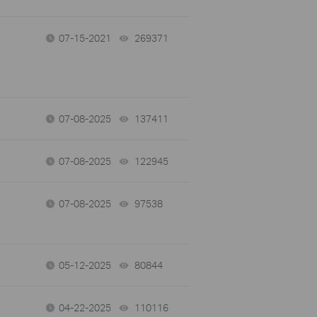
07-15-2021
269371
views
07-08-2025
137411
views
07-08-2025
122945
views
07-08-2025
97538
views
05-12-2025
80844
views
04-22-2025
110116
views