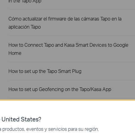
in the Tapo App
Cómo actualizar el firmware de las cámaras Tapo en la
aplicación Tapo
How to Connect Tapo and Kasa Smart Devices to Google
Home
How to set up the Tapo Smart Plug
How to set up Geofencing on the Tapo/Kasa App
What If My Smart Plug Feels Warm?
 United States?
¿Qué pasa si no me registro o no activo el TP-Link ID?
productos, eventos y servicios para su región.