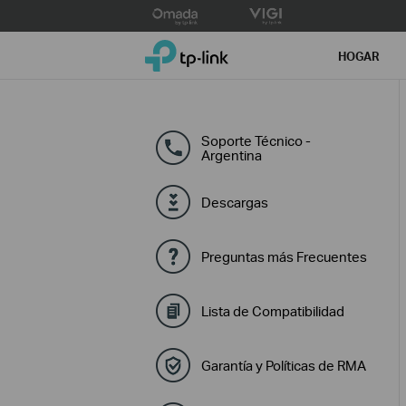
Click
to
TP-Link, Reliably Smart
skip
HOGAR
the
navigation
bar
Soporte Técnico -
Argentina
Descargas
Preguntas más Frecuentes
Lista de Compatibilidad
Garantía y Políticas de RMA