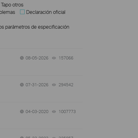
Tapo otros
oblemas
Declaración oficial
los parámetros de especificación
08-05-2026
157066
views
07-31-2026
294542
views
04-03-2020
1007773
views