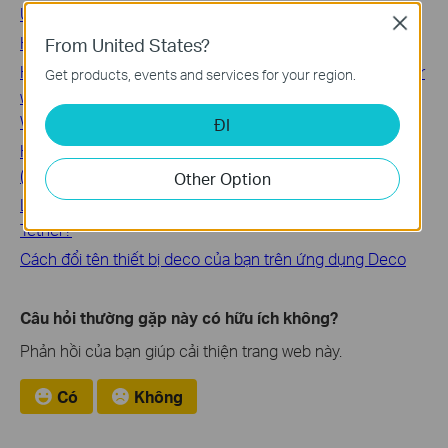
Utility(new designed blue UI)
Close
Hướng dẫn chuẩn bị để sử dụng Tiện ích tpPLC
From United States?
How to set a new Powerline Network Name to secure your
Get products, events and services for your region.
whole Powerline network using the tpPLC Utility on
Windows
ĐI
How to Change Wireless Setting Using the tpPLC App
(Smartphone)
Other Option
Làm cách nào để thay đổi tên thiết bị trên Ứng dụng
Tether?
Cách đổi tên thiết bị deco của bạn trên ứng dụng Deco
Câu hỏi thường gặp này có hữu ích không?
Phản hồi của bạn giúp cải thiện trang web này.
Có
Không