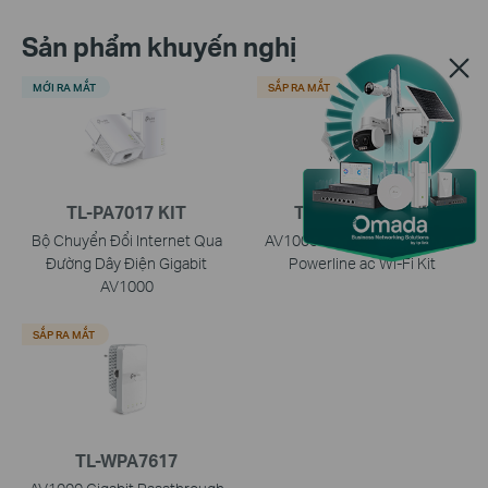
Sản phẩm khuyến nghị
MỚI RA MẮT
SẮP RA MẮT
TL-PA7017 KIT
TL-WPA7617 KIT
Bộ Chuyển Đổi Internet Qua
AV1000 Gigabit Passthrough
Đường Dây Điện Gigabit
Powerline ac Wi-Fi Kit
AV1000
SẮP RA MẮT
TL-WPA7617