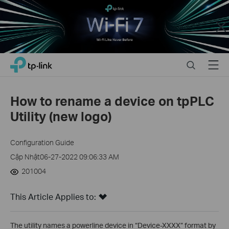
Close
Click
Search
Menu
TP-Link, Reliably Smart
to
skip
the
How to rename a device on tpPLC
navigation
Utility (new logo)
bar
Configuration Guide
Cập Nhật06-27-2022 09:06:33 AM
201004
This Article Applies to:
The utility names a powerline device in “Device-XXXX” format by