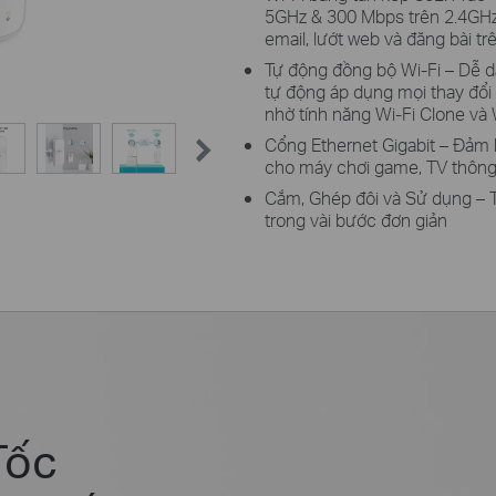
5GHz & 300 Mbps trên 2.4GHz
email, lướt web và đăng bài tr
Tự động đồng bộ Wi-Fi – Dễ d
tự động áp dụng mọi thay đổi
nhờ tính năng Wi-Fi Clone và
Cổng Ethernet Gigabit – Đảm b
cho máy chơi game, TV thông 
Cắm, Ghép đôi và Sử dụng – T
trong vài bước đơn giản
Tốc