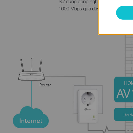
Sử dụng công nghệ HomePlug AV2 tiê
1000 Mbps qua dây điện trong phạm 
HO
Router
AV
Lên đ
Internet