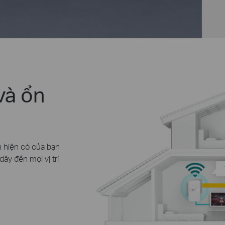
và ổn
 hiện có của bạn
ây đến mọi vị trí