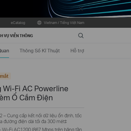
Close
eCatalog
Vietnam / Tiếng Việt Nam
Search
H VỤ VIỄN THÔNG
Quan
Thông Số Kĩ Thuật
Hỗ trợ
 mắt
Wi-Fi AC Powerline
Kèm Ổ Cắm Điện
– Cung cấp kết nối dữ liệu ổn định, tốc
 đường điện dài tối đa 300 mét
‡
– Wi-Fi AC1200 (867 Mbps trên băng tần