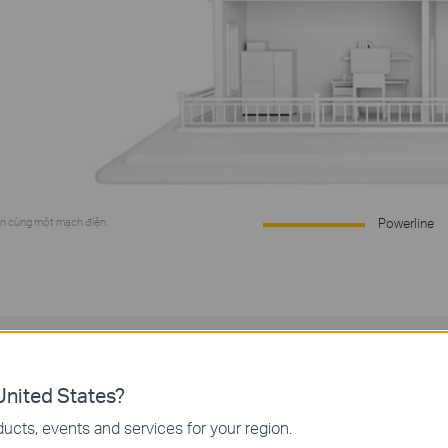
rên cùng một mạch điện.
Powerline
độ AV1000 và phạm vi 30
nited States?
ucts, events and services for your region.