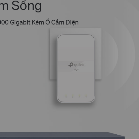
ệm Sống
000 Gigabit Kèm Ổ Cắm Điện