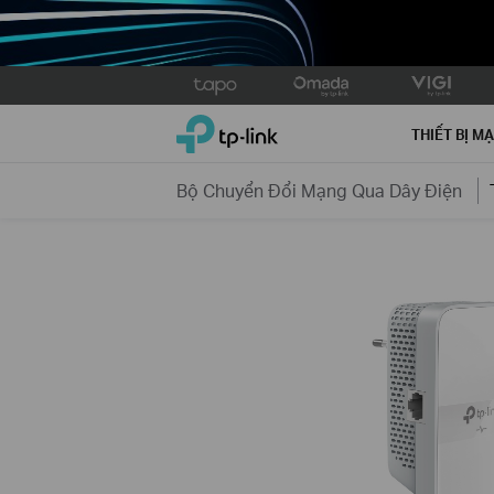
Click
to
TP-Link, Reliably Smart
skip
THIẾT BỊ M
the
navigation
Bộ Chuyển Đổi Mạng Qua Dây Điện
bar