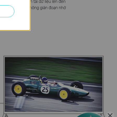
 độ cao, truyền tải dữ liệu lên đến
 tập tin lớn mà không gián đoạn nhờ