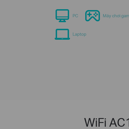
PC
Máy chơi ga
Laptop
WiFi AC1