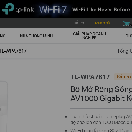
Hỗ Trợ
Mua ở đâu
buy icon
GIẢI PHÁP DOANH
ẠNG
NHÀ THÔNG MINH
DỊC
NGHIỆP
TL-WPA7617
Tổng 
TL-WPA7617
Sắp ra
Bộ Mở Rộng Sóng 
AV1000 Gigabit 
Tuân thủ chuẩn Homeplug AV2 
độ cao lên đến 1000 Mbps qua
Wi-Fi băng tần kép 802.11ac 