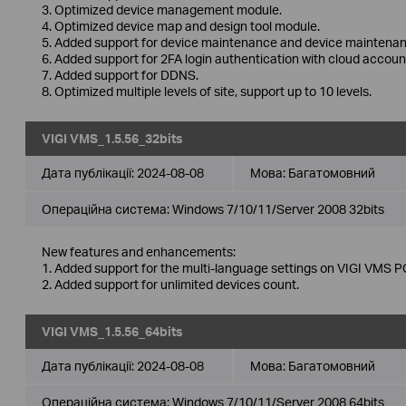
3. Optimized device management module.
4. Optimized device map and design tool module.
5. Added support for device maintenance and device maintenan
6. Added support for 2FA login authentication with cloud accoun
7. Added support for DDNS.
8. Optimized multiple levels of site, support up to 10 levels.
VIGI VMS_1.5.56_32bits
Дата публікації:
2024-08-08
Мова:
Багатомовний
Операційна система: Windows 7/10/11/Server 2008 32bits
New features and enhancements:
1. Added support for the multi-language settings on VIGI VMS PC
2. Added support for unlimited devices count.
VIGI VMS_1.5.56_64bits
Дата публікації:
2024-08-08
Мова:
Багатомовний
Операційна система: Windows 7/10/11/Server 2008 64bits