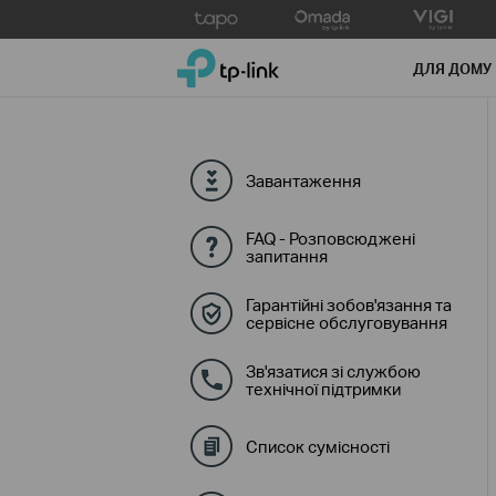
Click
to
TP-Link, Reliably Smart
skip
ДЛЯ ДОМУ
the
navigation
bar
Завантаження
FAQ - Розповсюджені
запитання
Гарантійні зобов'язання та
сервісне обслуговування
Зв'язатися зі службою
технічної підтримки
Список сумісності