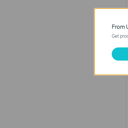
From U
Get prod