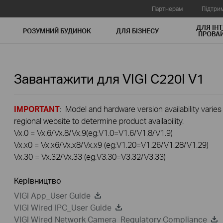
Партнерам
Підтри
ДЛЯ ІНТ
РОЗУМНИЙ БУДИНОК
ДЛЯ БIЗНЕСУ
ПРОВАЙ
Завантажити для
VIGI C220I
V1
IMPORTANT
: Model and hardware version availability varies
regional website to determine product availability.
Vx.0 = Vx.6/Vx.8/Vx.9(eg:V1.0=V1.6/V1.8/V1.9)
Vx.x0 = Vx.x6/Vx.x8/Vx.x9 (eg:V1.20=V1.26/V1.28/V1.29)
Vx.30 = Vx.32/Vx.33 (eg:V3.30=V3.32/V3.33)
Керівництво
VIGI App_User Guide
VIGI Wired IPC_User Guide
VIGI Wired Network Camera_Regulatory Compliance