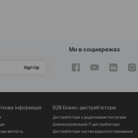
Ми в соцмережах
Sign Up
ткова інформація
B2B Бізнес-дистриб'ютори
и
Дистриб'ютори з додатковими послугами
оди
Широкопрофільний IT-дистриб'ютори
ова звітність
Дистриб'ютори систем відеоспостереження