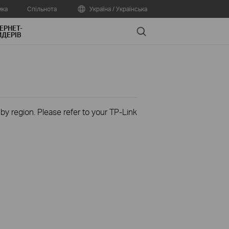
мка
Спільнота
Україна / Українська
ЕРНЕТ-
Search
ДЕРІВ
 by region. Please refer to your TP-Link