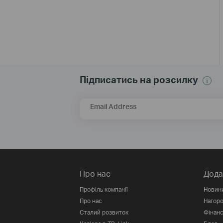
Підписатись на розсилку
Email Address
Про нас
Дода
Профіль компанії
Новин
Про нас
Нагор
Сталий розвиток
Фінанс