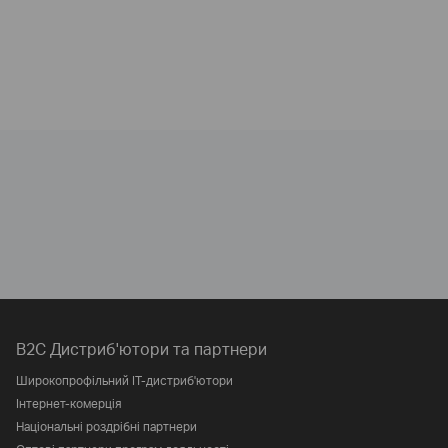
B2C Дистриб'ютори та партнери
Широкопрофільний IT-дистриб'ютори
Інтернет-комерція
Національні роздрібні партнери