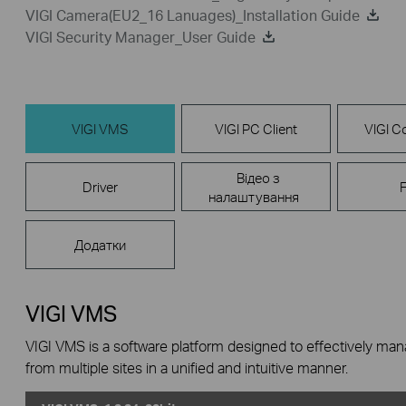
VIGI Camera(EU2_16 Lanuages)_Installation Guide
VIGI Security Manager_User Guide
VIGI VMS
VIGI PC Client
VIGI Co
Відео з
Driver
налаштування
Додатки
VIGI VMS
VIGI VMS is a software platform designed to effectively ma
from multiple sites in a unified and intuitive manner.