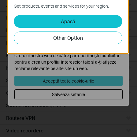
Aceste cookie-uri sunt necesare pentru funcționarea
Access Pro
Get products, events and services for your region.
site-ului web și nu pot fi dezactivate în sistemele tale
Routere prin cablu
Apasă
Cookie-uri de analiză și marketing
Cookie-urile de analiză ne permit să analizăm activitățile
Routere Wi-Fi
tale de pe site-ul nostru web a îmbunătăți și ajusta
Other Option
funcționalitatea site-ului.
Routere 4G
Cookie-urile de marketing pot fi setate prin intermediul
Routere integrate
site-ului nostru web de către partenerii noștri publicitari
pentru a crea un profilul intereselor tale și a-ți afișeze
Hardware
reclame relevante pe alte site-uri web.
Software
Acceptă toate cookie-urile
Camere video
Salvează setările
Switch-uri cu management
Routere VPN
Video recordere