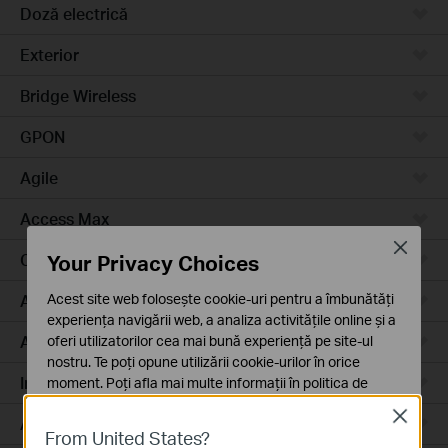
Doză electrică
Exterior
Bridge Wireless
GPON
Agile
Access Max
Close
Your Privacy Choices
Campus
Acest site web folosește cookie-uri pentru a îmbunătăți
Access Plus
experiența navigării web, a analiza activitățile online și a
Aggregation
oferi utilizatorilor cea mai bună experiență pe site-ul
nostru. Te poți opune utilizării cookie-urilor în orice
Industrial
moment. Poți afla mai multe informații în
politica de
confidențialitate
.
Close
Access
From United States?
Cookie-uri de bază