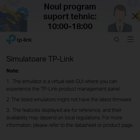
Close
Click
Search
Menu
TP-Link, Reliably Smart
to
skip
the
Simulatoare TP-Link
navigation
bar
Note:
1. The emulator is a virtual web GUI where you can
experience the TP-Link product management panel.
2. The listed emulators might not have the latest firmware.
3. The features displayed are for reference, and their
availability may depend on local regulations. For more
information, please refer to the datasheet or product page.