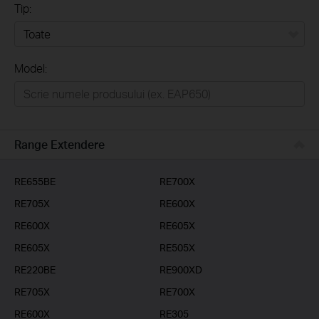
Tip:
Toate
Model:
Home
Casă inteligentă
Business
Range Extendere
Furnizori Servicii
RE655BE
RE700X
RE705X
RE600X
RE600X
RE605X
RE605X
RE505X
RE220BE
RE900XD
RE705X
RE700X
RE600X
RE305