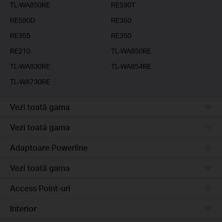
TL-WA850RE
RE590T
RE580D
RE360
RE355
RE350
RE210
TL-WA850RE
TL-WA830RE
TL-WA854RE
TL-WA730RE
Vezi toată gama
Vezi toată gama
Adaptoare Powerline
Vezi toată gama
Access Point-uri
Interior