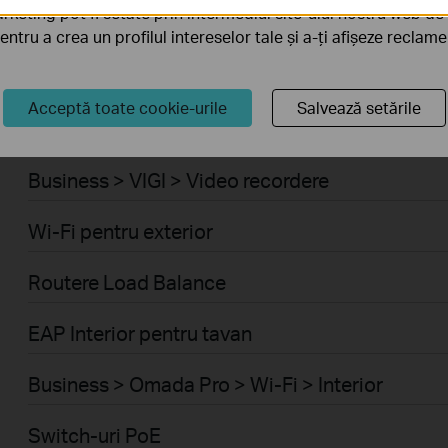
rketing pot fi setate prin intermediul site-ului nostru web de 
Business > VIGI > Camere video
pentru a crea un profilul intereselor tale și a-ți afișeze reclam
Switch-uri cu management
Acceptă toate cookie-urile
Salvează setările
Routere VPN
Business > VIGI > Video recordere
Wi-Fi pentru exterior
Routere Load Balance
EAP Interior pentru tavan
Business > Omada Pro > Wi-Fi > Interior
Switch-uri PoE