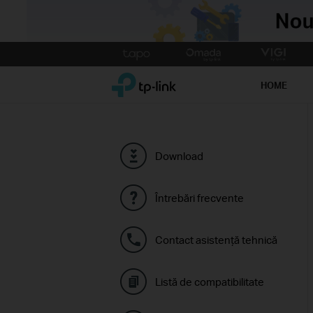
Click
to
TP-Link, Reliably Smart
skip
HOME
the
navigation
bar
Download
Întrebări frecvente
Contact asistenţă tehnică
Listă de compatibilitate