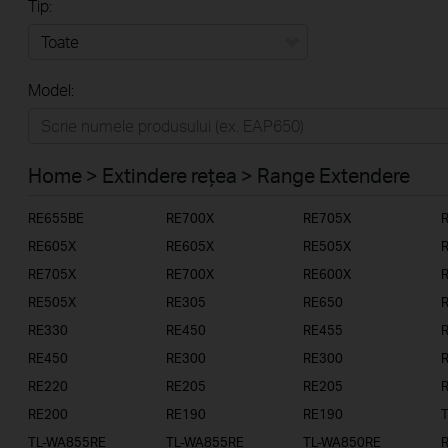
Tip:
Toate
Model:
Home
Casă inteligentă
Home > Extindere rețea > Range Extendere
Business
RE655BE
RE700X
RE705X
Furnizori Servicii
RE605X
RE605X
RE505X
RE705X
RE700X
RE600X
RE505X
RE305
RE650
RE330
RE450
RE455
RE450
RE300
RE300
RE220
RE205
RE205
RE200
RE190
RE190
TL-WA855RE
TL-WA855RE
TL-WA850RE