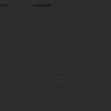
RE210
TL-WA850RE