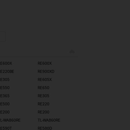
RE600X
RE600X
RE220BE
RE900XD
RE305
RE605X
RE550
RE650
RE365
RE305
RE500
RE220
RE200
RE200
TL-WA860RE
TL-WA860RE
RE590T
RE580D