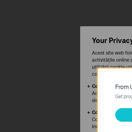
Your Privac
Acest site web fol
activitățile online
utilizării cookie-u
confidențialitate
.
Cookie-uri de baz
From U
Aceste cookie-uri 
Get prod
sistemele tale
Cookie-uri de anal
Cookie-urile de ana
îmbunătăți și ajust