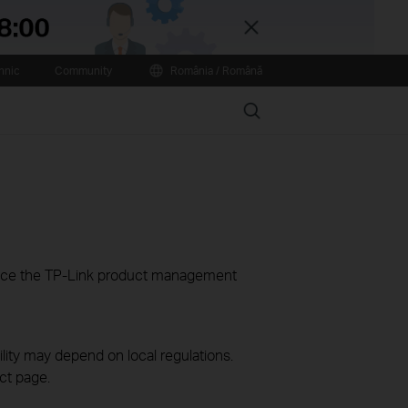
Close
hnic
Community
România / Română
Search
ience the TP-Link product management
ility may depend on local regulations.
ct page.