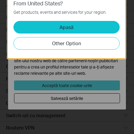
From United States?
Cookie-uri de bază
Access Pro
Aceste cookie-uri sunt necesare pentru funcționarea
Get products, events and services for your region.
site-ului web și nu pot fi dezactivate în sistemele tale
Routere prin cablu
Apasă
Cookie-uri de analiză și marketing
Routere Wi-Fi
Cookie-urile de analiză ne permit să analizăm activitățile
tale de pe site-ul nostru web a îmbunătăți și ajusta
Routere 4G
Other Option
funcționalitatea site-ului.
Routere integrate
Cookie-urile de marketing pot fi setate prin intermediul
site-ului nostru web de către partenerii noștri publicitari
Cloud-Based
pentru a crea un profilul intereselor tale și a-ți afișeze
reclame relevante pe alte site-uri web.
Hardware
Acceptă toate cookie-urile
Software
Salvează setările
Camere video
Switch-uri cu management
Routere VPN