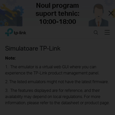
Close
Click
Search
Menu
TP-Link, Reliably Smart
to
skip
the
Simulatoare TP-Link
navigation
bar
Note:
1. The emulator is a virtual web GUI where you can
experience the TP-Link product management panel.
2. The listed emulators might not have the latest firmware.
3. The features displayed are for reference, and their
availability may depend on local regulations. For more
information, please refer to the datasheet or product page.