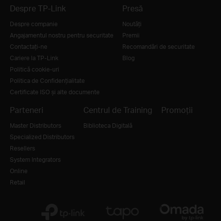
Despre TP-Link
Presă
Despre companie
Noutăţi
Angajamentul nostru pentru securitate
Premii
Contactați-ne
Recomandări de securitate
Cariere la TP-Link
Blog
Politică cookie-uri
Politica de Confidențialitate
Certificate ISO și alte documente
Parteneri
Centrul de Training
Promoții
Master Distributors
Biblioteca Digitală
Specialized Distributors
Resellers
System Integrators
Online
Retail