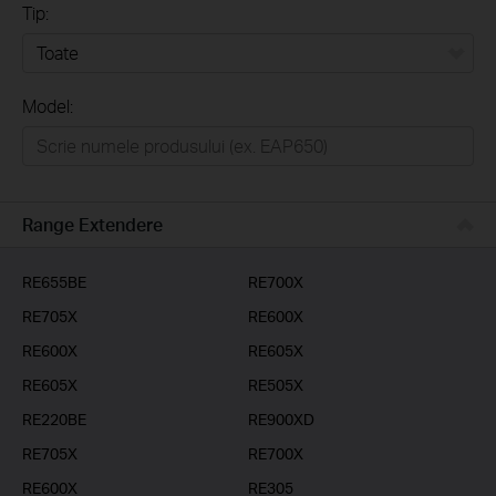
Tip:
Toate
Model:
Home
Casă inteligentă
Business
Range Extendere
Furnizori Servicii
RE655BE
RE700X
RE705X
RE600X
RE600X
RE605X
RE605X
RE505X
RE220BE
RE900XD
RE705X
RE700X
RE600X
RE305