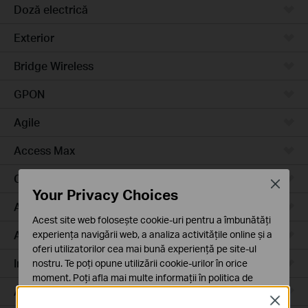
Doză electrică
Exterior
Bridge Wireless
GPON
Agile
Access Max
Campus
Close
Your Privacy Choices
Access Plus
Acest site web folosește cookie-uri pentru a îmbunătăți
Aggregation
experiența navigării web, a analiza activitățile online și a
oferi utilizatorilor cea mai bună experiență pe site-ul
Industrial
nostru. Te poți opune utilizării cookie-urilor în orice
moment. Poți afla mai multe informații în
politica de
Access
confidențialitate
.
Close