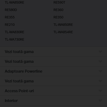
TL-WA850RE
RE590T
RE580D
RE360
RE355
RE350
RE210
TL-WA850RE
TL-WA830RE
TL-WA854RE
TL-WA730RE
Vezi toată gama
Vezi toată gama
Adaptoare Powerline
Vezi toată gama
Access Point-uri
Interior