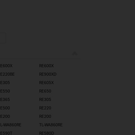
RE600X
RE600X
RE220BE
RE900XD
RE305
RE605X
RE550
RE650
RE365
RE305
RE500
RE220
RE200
RE200
TL-WA860RE
TL-WA860RE
RE590T
RE580D