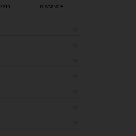
RE210
TL-WA850RE