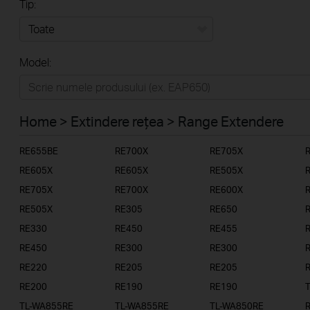
Tip:
Toate
Model:
Home
Casă inteligentă
Home > Extindere rețea > Range Extendere
Business
RE655BE
RE700X
RE705X
Furnizori Servicii
RE605X
RE605X
RE505X
RE705X
RE700X
RE600X
RE505X
RE305
RE650
RE330
RE450
RE455
RE450
RE300
RE300
RE220
RE205
RE205
RE200
RE190
RE190
TL-WA855RE
TL-WA855RE
TL-WA850RE