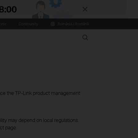
Close
hnic
Community
România / Română
Search
ience the TP-Link product management
ility may depend on local regulations.
ct page.