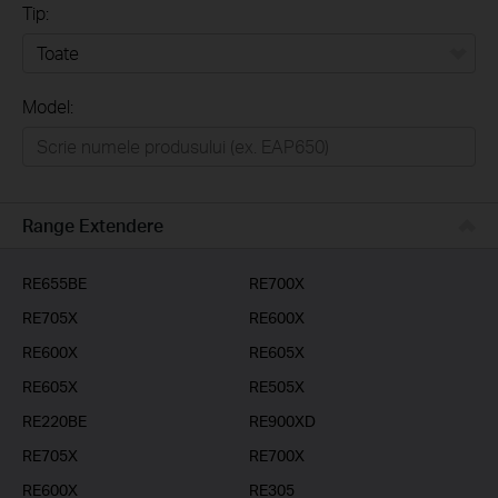
Tip:
Toate
Model:
Home
Casă inteligentă
Business
Range Extendere
Furnizori Servicii
RE655BE
RE700X
RE705X
RE600X
RE600X
RE605X
RE605X
RE505X
RE220BE
RE900XD
RE705X
RE700X
RE600X
RE305