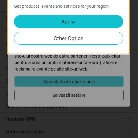
Aceste cookie-uri sunt necesare pentru funcționarea
Access Pro
Get products, events and services for your region.
site-ului web și nu pot fi dezactivate în sistemele tale
Routere prin cablu
Apasă
Cookie-uri de analiză și marketing
Cookie-urile de analiză ne permit să analizăm activitățile
Routere Wi-Fi
tale de pe site-ul nostru web a îmbunătăți și ajusta
Other Option
funcționalitatea site-ului.
Routere 4G
Cookie-urile de marketing pot fi setate prin intermediul
Routere integrate
site-ului nostru web de către partenerii noștri publicitari
pentru a crea un profilul intereselor tale și a-ți afișeze
Hardware
reclame relevante pe alte site-uri web.
Software
Acceptă toate cookie-urile
Camere video
Salvează setările
Switch-uri cu management
Routere VPN
Video recordere