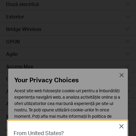
Doză electrică
Exterior
Bridge Wireless
GPON
Agile
Access Max
Close
Your Privacy Choices
Campus
Acest site web folosește cookie-uri pentru a îmbunătăți
Access Plus
experiența navigării web, a analiza activitățile online și a
Aggregation
oferi utilizatorilor cea mai bună experiență pe site-ul
nostru. Te poți opune utilizării cookie-urilor în orice
Industrial
moment. Poți afla mai multe informații în
politica de
confidențialitate
.
Close
Access
From United States?
Cookie-uri de bază