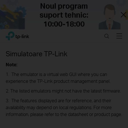
Close
Click
Search
Menu
TP-Link, Reliably Smart
to
skip
the
Simulatoare TP-Link
navigation
bar
Note:
1. The emulator is a virtual web GUI where you can
experience the TP-Link product management panel.
2. The listed emulators might not have the latest firmware.
3. The features displayed are for reference, and their
availability may depend on local regulations. For more
information, please refer to the datasheet or product page.