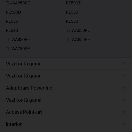
TL-WA850RE
RE590T
RE580D
RE360
RE355
RE350
RE210
TL-WA850RE
TL-WA830RE
TL-WA854RE
TL-WA730RE
Vezi toată gama
Vezi toată gama
Adaptoare Powerline
Vezi toată gama
Access Point-uri
Interior