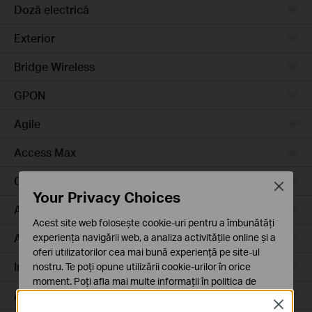
Doză electrică
Exterior
Bridge Wireless
GPON
Agile
Access Max
Campus
Close
Your Privacy Choices
Access Plus
Acest site web folosește cookie-uri pentru a îmbunătăți
Aggregation
experiența navigării web, a analiza activitățile online și a
oferi utilizatorilor cea mai bună experiență pe site-ul
Industrial
nostru. Te poți opune utilizării cookie-urilor în orice
moment. Poți afla mai multe informații în
politica de
Access
confidențialitate
.
Close