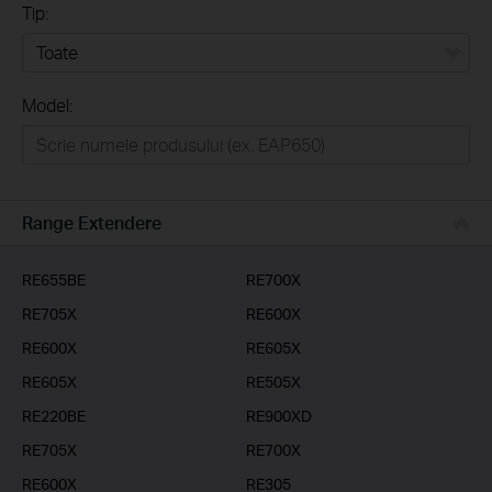
Tip:
Toate
Model:
Home
Casă inteligentă
Business
Range Extendere
Furnizori Servicii
RE655BE
RE700X
RE705X
RE600X
RE600X
RE605X
RE605X
RE505X
RE220BE
RE900XD
RE705X
RE700X
RE600X
RE305