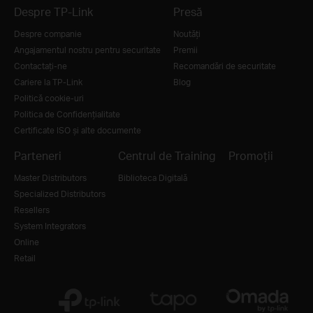
Despre TP-Link
Presă
Despre companie
Noutăţi
Angajamentul nostru pentru securitate
Premii
Contactați-ne
Recomandări de securitate
Cariere la TP-Link
Blog
Politică cookie-uri
Politica de Confidențialitate
Certificate ISO și alte documente
Parteneri
Centrul de Training
Promoții
Master Distributors
Biblioteca Digitală
Specialized Distributors
Resellers
System Integrators
Online
Retail