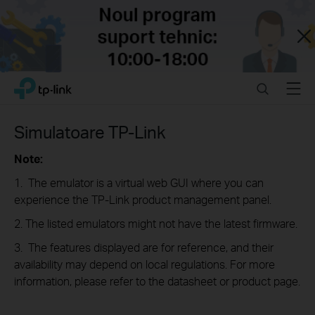
Close
Click
Search
Menu
TP-Link, Reliably Smart
to
skip
the
Simulatoare TP-Link
navigation
bar
Note:
1. The emulator is a virtual web GUI where you can
experience the TP-Link product management panel.
2. The listed emulators might not have the latest firmware.
3. The features displayed are for reference, and their
availability may depend on local regulations. For more
information, please refer to the datasheet or product page.