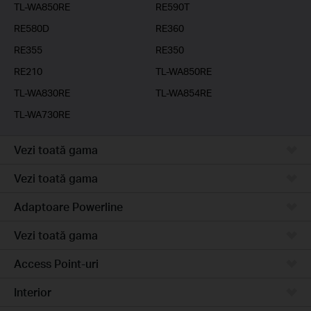
TL-WA850RE
RE590T
RE580D
RE360
RE355
RE350
RE210
TL-WA850RE
TL-WA830RE
TL-WA854RE
TL-WA730RE
Vezi toată gama
Vezi toată gama
Adaptoare Powerline
Vezi toată gama
Access Point-uri
Interior