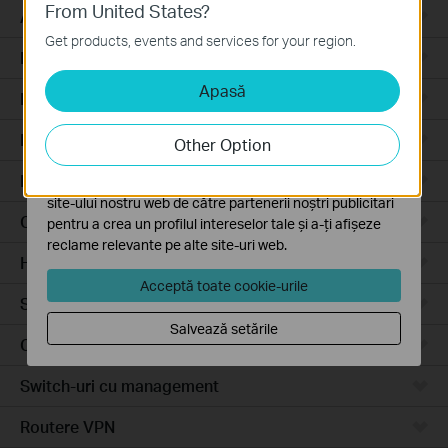
From United States?
Cookie-uri de bază
Access Pro
Aceste cookie-uri sunt necesare pentru funcționarea
Get products, events and services for your region.
site-ului web și nu pot fi dezactivate în sistemele tale
Routere prin cablu
Apasă
Cookie-uri de analiză și marketing
Routere Wi-Fi
Cookie-urile de analiză ne permit să analizăm activitățile
tale de pe site-ul nostru web a îmbunătăți și ajusta
Routere 4G
Other Option
funcționalitatea site-ului.
Routere integrate
Cookie-urile de marketing pot fi setate prin intermediul
site-ului nostru web de către partenerii noștri publicitari
Cloud-Based
pentru a crea un profilul intereselor tale și a-ți afișeze
reclame relevante pe alte site-uri web.
Hardware
Acceptă toate cookie-urile
Software
Salvează setările
Camere video
Switch-uri cu management
Routere VPN