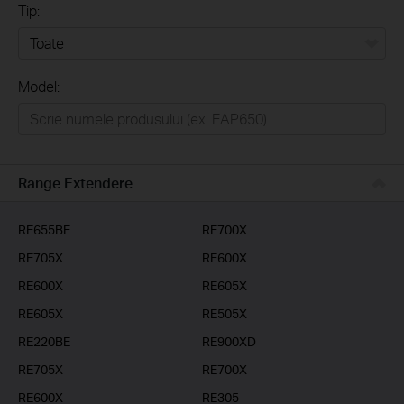
Tip:
Toate
Model:
Home
Casă inteligentă
Business
Range Extendere
Furnizori Servicii
RE655BE
RE700X
RE705X
RE600X
RE600X
RE605X
RE605X
RE505X
RE220BE
RE900XD
RE705X
RE700X
RE600X
RE305