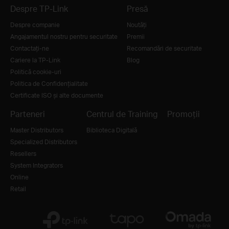
Despre TP-Link
Presă
Despre companie
Noutăţi
Angajamentul nostru pentru securitate
Premii
Contactați-ne
Recomandări de securitate
Cariere la TP-Link
Blog
Politică cookie-uri
Politica de Confidențialitate
Certificate ISO și alte documente
Parteneri
Centrul de Training
Promoții
Master Distributors
Biblioteca Digitală
Specialized Distributors
Resellers
System Integrators
Online
Retail