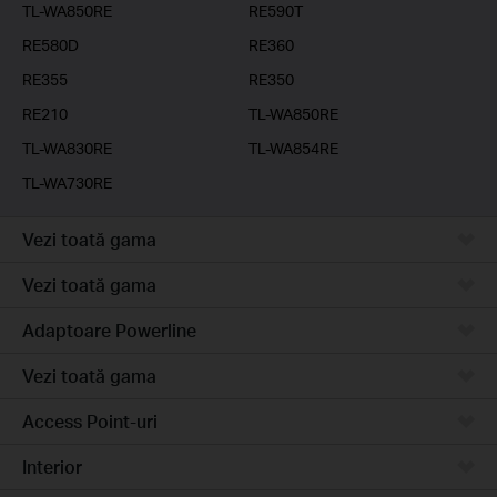
TL-WA850RE
RE590T
RE580D
RE360
RE355
RE350
RE210
TL-WA850RE
TL-WA830RE
TL-WA854RE
TL-WA730RE
Vezi toată gama
Vezi toată gama
Adaptoare Powerline
Vezi toată gama
Access Point-uri
Interior