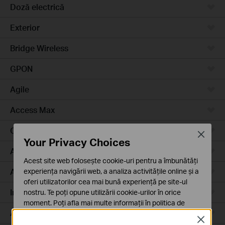
Doză electrică
Exterior
Bridge Wireless
GPON
Agile
Access Max
Campus
Close
Your Privacy Choices
Access Plus
Acest site web folosește cookie-uri pentru a îmbunătăți
Aggregation
experiența navigării web, a analiza activitățile online și a
oferi utilizatorilor cea mai bună experiență pe site-ul
Industrial
nostru. Te poți opune utilizării cookie-urilor în orice
moment. Poți afla mai multe informații în
politica de
Access
confidențialitate
.
Close