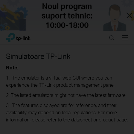
Close
Click
Search
Menu
TP-Link, Reliably Smart
to
skip
the
Simulatoare TP-Link
navigation
bar
Note:
1. The emulator is a virtual web GUI where you can
experience the TP-Link product management panel.
2. The listed emulators might not have the latest firmware.
3. The features displayed are for reference, and their
availability may depend on local regulations. For more
information, please refer to the datasheet or product page.