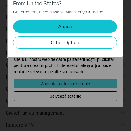
From United States?
Cookie-uri de bază
Access Pro
Aceste cookie-uri sunt necesare pentru funcționarea
Get products, events and services for your region.
site-ului web și nu pot fi dezactivate în sistemele tale
Routere prin cablu
Apasă
Cookie-uri de analiză și marketing
Routere Wi-Fi
Cookie-urile de analiză ne permit să analizăm activitățile
tale de pe site-ul nostru web a îmbunătăți și ajusta
Routere 4G
Other Option
funcționalitatea site-ului.
Routere integrate
Cookie-urile de marketing pot fi setate prin intermediul
site-ului nostru web de către partenerii noștri publicitari
Cloud-Based
pentru a crea un profilul intereselor tale și a-ți afișeze
reclame relevante pe alte site-uri web.
Hardware
Acceptă toate cookie-urile
Software
Salvează setările
Camere video
Switch-uri cu management
Routere VPN