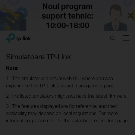
Close
Click
Search
Menu
TP-Link, Reliably Smart
to
skip
the
Simulatoare TP-Link
navigation
bar
Note:
1. The emulator is a virtual web GUI where you can
experience the TP-Link product management panel.
2. The listed emulators might not have the latest firmware.
3. The features displayed are for reference, and their
availability may depend on local regulations. For more
information, please refer to the datasheet or product page.