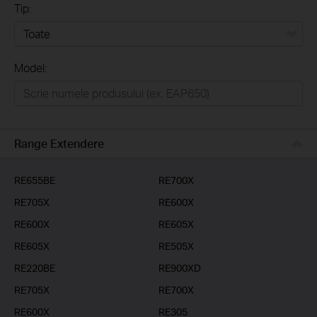
Tip:
Toate
Model:
Home
Casă inteligentă
Business
Range Extendere
Furnizori Servicii
RE655BE
RE700X
RE705X
RE600X
RE600X
RE605X
RE605X
RE505X
RE220BE
RE900XD
RE705X
RE700X
RE600X
RE305