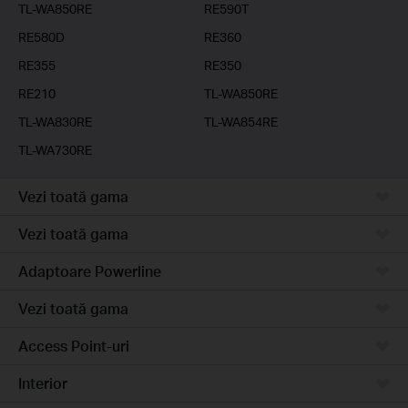
TL-WA850RE
RE590T
RE580D
RE360
RE355
RE350
RE210
TL-WA850RE
TL-WA830RE
TL-WA854RE
TL-WA730RE
Vezi toată gama
Vezi toată gama
Adaptoare Powerline
Vezi toată gama
Access Point-uri
Interior