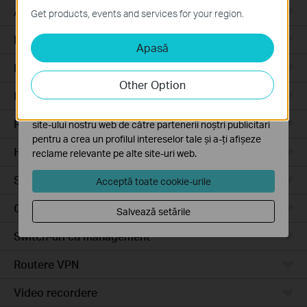
Aceste cookie-uri sunt necesare pentru funcționarea
Access Pro
Get products, events and services for your region.
site-ului web și nu pot fi dezactivate în sistemele tale
Routere prin cablu
Apasă
Cookie-uri de analiză și marketing
Cookie-urile de analiză ne permit să analizăm activitățile
Routere Wi-Fi
tale de pe site-ul nostru web a îmbunătăți și ajusta
Other Option
funcționalitatea site-ului.
Routere 4G
Cookie-urile de marketing pot fi setate prin intermediul
Routere integrate
site-ului nostru web de către partenerii noștri publicitari
pentru a crea un profilul intereselor tale și a-ți afișeze
Hardware
reclame relevante pe alte site-uri web.
Software
Acceptă toate cookie-urile
Camere video
Salvează setările
Switch-uri cu management
Routere VPN
Video recordere