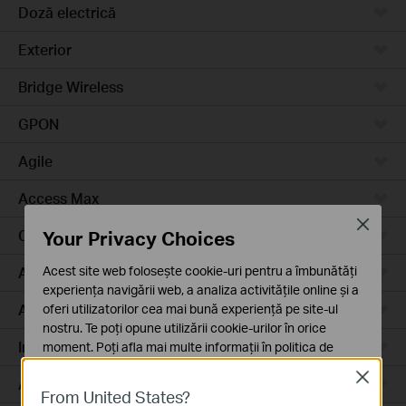
Doză electrică
Exterior
Bridge Wireless
GPON
Agile
Access Max
Close
Your Privacy Choices
Campus
Acest site web folosește cookie-uri pentru a îmbunătăți
Access Plus
experiența navigării web, a analiza activitățile online și a
Aggregation
oferi utilizatorilor cea mai bună experiență pe site-ul
nostru. Te poți opune utilizării cookie-urilor în orice
Industrial
moment. Poți afla mai multe informații în
politica de
confidențialitate
.
Close
Access
From United States?
Cookie-uri de bază