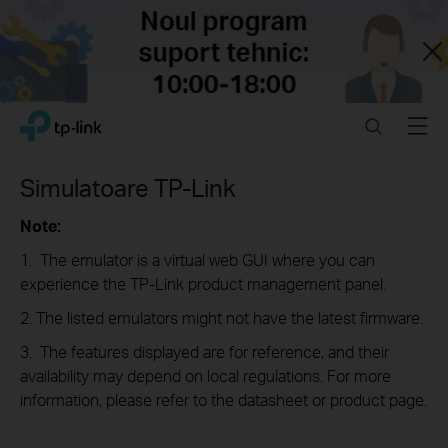
Close
Click
Search
Menu
TP-Link, Reliably Smart
to
skip
the
Simulatoare TP-Link
navigation
bar
Note:
1. The emulator is a virtual web GUI where you can
experience the TP-Link product management panel.
2. The listed emulators might not have the latest firmware.
3. The features displayed are for reference, and their
availability may depend on local regulations. For more
information, please refer to the datasheet or product page.