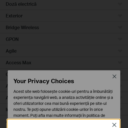
Doză electrică
Exterior
Bridge Wireless
GPON
Agile
Access Max
Campus
Close
Your Privacy Choices
Access Plus
Acest site web folosește cookie-uri pentru a îmbunătăți
Aggregation
experiența navigării web, a analiza activitățile online și a
oferi utilizatorilor cea mai bună experiență pe site-ul
Industrial
nostru. Te poți opune utilizării cookie-urilor în orice
moment. Poți afla mai multe informații în
politica de
Access
confidențialitate
.
Close