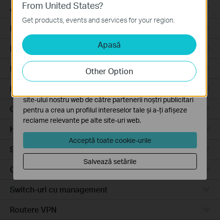
From United States?
Cookie-uri de bază
Access Pro
Aceste cookie-uri sunt necesare pentru funcționarea
Get products, events and services for your region.
site-ului web și nu pot fi dezactivate în sistemele tale
Routere prin cablu
Apasă
Cookie-uri de analiză și marketing
Routere Wi-Fi
Cookie-urile de analiză ne permit să analizăm activitățile
tale de pe site-ul nostru web a îmbunătăți și ajusta
Routere 4G
Other Option
funcționalitatea site-ului.
Routere integrate
Cookie-urile de marketing pot fi setate prin intermediul
site-ului nostru web de către partenerii noștri publicitari
Cloud-Based
pentru a crea un profilul intereselor tale și a-ți afișeze
reclame relevante pe alte site-uri web.
Hardware
Acceptă toate cookie-urile
Software
Salvează setările
Camere video
Switch-uri cu management
Routere VPN