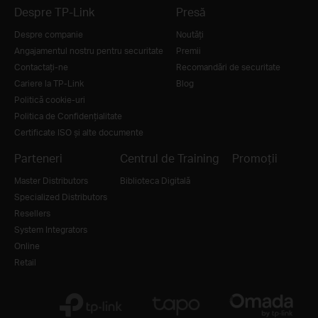
Despre TP-Link
Presă
Despre companie
Noutăţi
Angajamentul nostru pentru securitate
Premii
Contactați-ne
Recomandări de securitate
Cariere la TP-Link
Blog
Politică cookie-uri
Politica de Confidențialitate
Certificate ISO și alte documente
Parteneri
Centrul de Training
Promoții
Master Distributors
Biblioteca Digitală
Specialized Distributors
Resellers
System Integrators
Online
Retail