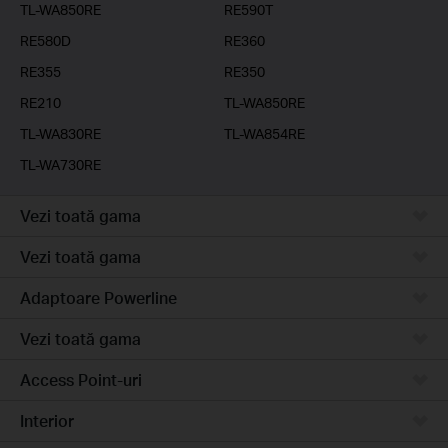
TL-WA850RE
RE590T
RE580D
RE360
RE355
RE350
RE210
TL-WA850RE
TL-WA830RE
TL-WA854RE
TL-WA730RE
Vezi toată gama
Vezi toată gama
Adaptoare Powerline
Vezi toată gama
Access Point-uri
Interior