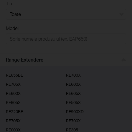
Tip:
Toate
Model:
Home
Casă inteligentă
Business
Range Extendere
Furnizori Servicii
RE655BE
RE700X
RE705X
RE600X
RE600X
RE605X
RE605X
RE505X
RE220BE
RE900XD
RE705X
RE700X
RE600X
RE305