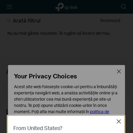
TP-Link,
Searc
Reliably
icon
Smart
Arată filtrul
Resetează
Nu au fost găsite rezultate. Te rugăm să încerci din nou.
Abonează-te
Close
Your Privacy Choices
Acest site web folosește cookie-uri pentru a îmbunătăți
Email Address
Înscrie-te
experiența navigării web, a analiza activitățile online și a
oferi utilizatorilor cea mai bună experiență pe site-ul
nostru. Te poți opune utilizării cookie-urilor în orice
Urmărește-ne
moment. Poți afla mai multe informații în
politica de
confidențialitate
.
Close
From United States?
Cookie-uri de bază