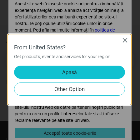
Acest site web folosește cookie-uri pentru a îmbunătăți
experiența navigării web, a analiza activitățile online și a
oferi utilizatorilor cea mai bună experiență pe site-ul
nostru. Te poți opune utilizării cookie-urilor în orice
moment. Poți afla mai multe informații în
politica de
confidențialitate
.
Abonează-te
Close
From United States?
Cookie-uri de bază
Aceste cookie-uri sunt necesare pentru funcționarea
Get products, events and services for your region.
Email Address
Înscrie-te
site-ului web și nu pot fi dezactivate în sistemele tale
Apasă
Cookie-uri de analiză și marketing
Cookie-urile de analiză ne permit să analizăm activitățile
Urmărește-ne
tale de pe site-ul nostru web a îmbunătăți și ajusta
Other Option
funcționalitatea site-ului.
Cookie-urile de marketing pot fi setate prin intermediul
site-ului nostru web de către partenerii noștri publicitari
pentru a crea un profilul intereselor tale și a-ți afișeze
reclame relevante pe alte site-uri web.
Acceptă toate cookie-urile
Despre TP-Link
Presă