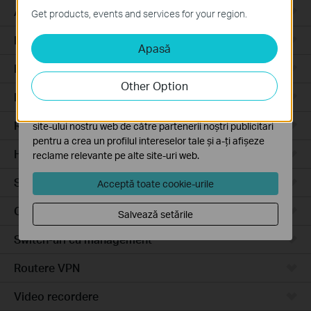
Aceste cookie-uri sunt necesare pentru funcționarea
Access Pro
Get products, events and services for your region.
site-ului web și nu pot fi dezactivate în sistemele tale
Routere prin cablu
Apasă
Cookie-uri de analiză și marketing
Cookie-urile de analiză ne permit să analizăm activitățile
Routere Wi-Fi
tale de pe site-ul nostru web a îmbunătăți și ajusta
Other Option
funcționalitatea site-ului.
Routere 4G
Cookie-urile de marketing pot fi setate prin intermediul
Routere integrate
site-ului nostru web de către partenerii noștri publicitari
pentru a crea un profilul intereselor tale și a-ți afișeze
Hardware
reclame relevante pe alte site-uri web.
Software
Acceptă toate cookie-urile
Camere video
Salvează setările
Switch-uri cu management
Routere VPN
Video recordere