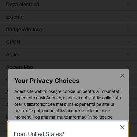
Doză electrică
Exterior
Bridge Wireless
GPON
Agile
Access Max
Close
Your Privacy Choices
Campus
Acest site web folosește cookie-uri pentru a îmbunătăți
Access Plus
experiența navigării web, a analiza activitățile online și a
Aggregation
oferi utilizatorilor cea mai bună experiență pe site-ul
nostru. Te poți opune utilizării cookie-urilor în orice
Industrial
moment. Poți afla mai multe informații în
politica de
confidențialitate
.
Close
Access
From United States?
Cookie-uri de bază