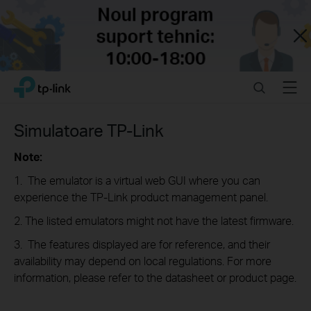
Close
Click
Search
Menu
TP-Link, Reliably Smart
to
skip
the
Simulatoare TP-Link
navigation
bar
Note:
1. The emulator is a virtual web GUI where you can
experience the TP-Link product management panel.
2. The listed emulators might not have the latest firmware.
3. The features displayed are for reference, and their
availability may depend on local regulations. For more
information, please refer to the datasheet or product page.