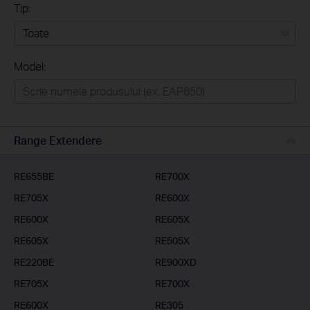
Tip:
Toate
Model:
Home
Casă inteligentă
Business
Range Extendere
Furnizori Servicii
RE655BE
RE700X
RE705X
RE600X
RE600X
RE605X
RE605X
RE505X
RE220BE
RE900XD
RE705X
RE700X
RE600X
RE305