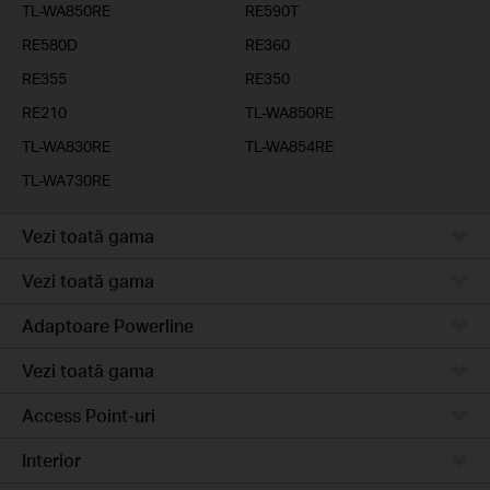
TL-WA850RE
RE590T
RE580D
RE360
RE355
RE350
RE210
TL-WA850RE
TL-WA830RE
TL-WA854RE
TL-WA730RE
Vezi toată gama
Vezi toată gama
Adaptoare Powerline
Vezi toată gama
Access Point-uri
Interior