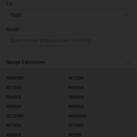
Tip:
Toate
Model:
Home
Casă inteligentă
Business
Range Extendere
Furnizori Servicii
RE655BE
RE700X
RE705X
RE600X
RE600X
RE605X
RE605X
RE505X
RE220BE
RE900XD
RE705X
RE700X
RE600X
RE305