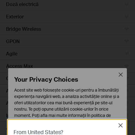
Doză electrică
Exterior
Bridge Wireless
GPON
Agile
Access Max
Close
Your Privacy Choices
Campus
Acest site web folosește cookie-uri pentru a îmbunătăți
Access Plus
experiența navigării web, a analiza activitățile online și a
Aggregation
oferi utilizatorilor cea mai bună experiență pe site-ul
nostru. Te poți opune utilizării cookie-urilor în orice
Industrial
moment. Poți afla mai multe informații în
politica de
confidențialitate
.
Close
Access
From United States?
Cookie-uri de bază