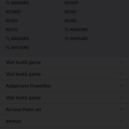
TL-WA850RE
RE590T
RE580D
RE360
RE355
RE350
RE210
TL-WA850RE
TL-WA830RE
TL-WA854RE
TL-WA730RE
Vezi toată gama
Vezi toată gama
Adaptoare Powerline
Vezi toată gama
Access Point-uri
Interior