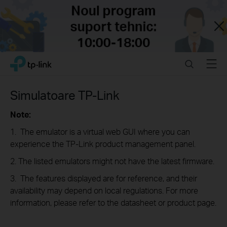
Close
Click
Search
Menu
TP-Link, Reliably Smart
to
skip
the
Simulatoare TP-Link
navigation
bar
Note:
1. The emulator is a virtual web GUI where you can
experience the TP-Link product management panel.
2. The listed emulators might not have the latest firmware.
3. The features displayed are for reference, and their
availability may depend on local regulations. For more
information, please refer to the datasheet or product page.