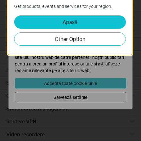
Aceste cookie-uri sunt necesare pentru funcționarea
Access Pro
Get products, events and services for your region.
site-ului web și nu pot fi dezactivate în sistemele tale
Routere prin cablu
Apasă
Cookie-uri de analiză și marketing
Cookie-urile de analiză ne permit să analizăm activitățile
Routere Wi-Fi
tale de pe site-ul nostru web a îmbunătăți și ajusta
Other Option
funcționalitatea site-ului.
Routere 4G
Cookie-urile de marketing pot fi setate prin intermediul
Routere integrate
site-ului nostru web de către partenerii noștri publicitari
pentru a crea un profilul intereselor tale și a-ți afișeze
Hardware
reclame relevante pe alte site-uri web.
Software
Acceptă toate cookie-urile
Camere video
Salvează setările
Switch-uri cu management
Routere VPN
Video recordere