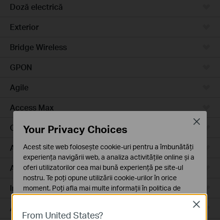
Doză electrică
Exterior
Bridge Wireless
GPON
Agile
Access Max
Close
Your Privacy Choices
Campus
Acest site web folosește cookie-uri pentru a îmbunătăți
Access Plus
experiența navigării web, a analiza activitățile online și a
Aggregation
oferi utilizatorilor cea mai bună experiență pe site-ul
nostru. Te poți opune utilizării cookie-urilor în orice
Industrial
moment. Poți afla mai multe informații în
politica de
confidențialitate
.
Close
Access
From United States?
Cookie-uri de bază