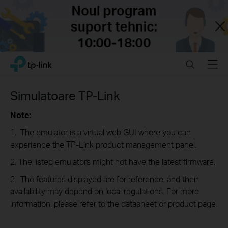
Close
Click
Search
Menu
TP-Link, Reliably Smart
to
skip
the
Simulatoare TP-Link
navigation
bar
Note:
1. The emulator is a virtual web GUI where you can
experience the TP-Link product management panel.
2. The listed emulators might not have the latest firmware.
3. The features displayed are for reference, and their
availability may depend on local regulations. For more
information, please refer to the datasheet or product page.