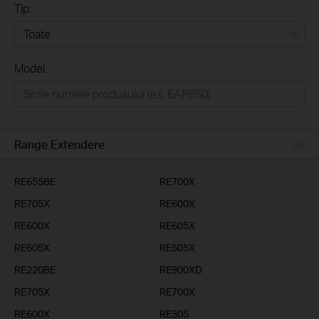
Tip:
Toate
Model:
Home
Casă inteligentă
Business
Range Extendere
Furnizori Servicii
RE655BE
RE700X
RE705X
RE600X
RE600X
RE605X
RE605X
RE505X
RE220BE
RE900XD
RE705X
RE700X
RE600X
RE305