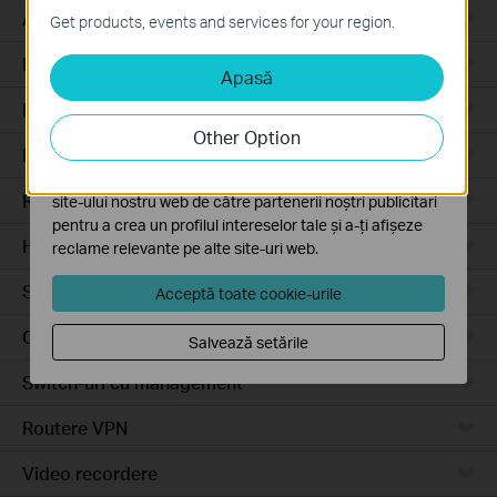
Aceste cookie-uri sunt necesare pentru funcționarea
Access Pro
Get products, events and services for your region.
site-ului web și nu pot fi dezactivate în sistemele tale
Routere prin cablu
Apasă
Cookie-uri de analiză și marketing
Cookie-urile de analiză ne permit să analizăm activitățile
Routere Wi-Fi
tale de pe site-ul nostru web a îmbunătăți și ajusta
Other Option
funcționalitatea site-ului.
Routere 4G
Cookie-urile de marketing pot fi setate prin intermediul
Routere integrate
site-ului nostru web de către partenerii noștri publicitari
pentru a crea un profilul intereselor tale și a-ți afișeze
Hardware
reclame relevante pe alte site-uri web.
Software
Acceptă toate cookie-urile
Camere video
Salvează setările
Switch-uri cu management
Routere VPN
Video recordere