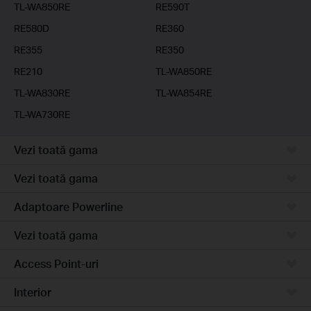
TL-WA850RE
RE590T
RE580D
RE360
RE355
RE350
RE210
TL-WA850RE
TL-WA830RE
TL-WA854RE
TL-WA730RE
Vezi toată gama
Vezi toată gama
Adaptoare Powerline
Vezi toată gama
Access Point-uri
Interior