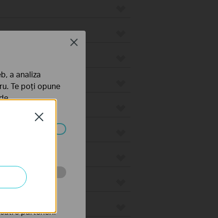
Close
utere prin cablu
b, a analiza
utere Wi-Fi
tru. Te poți opune
 de
outere 4G
Close
utere integrate
ezactivate în
tru web a
către partenerii