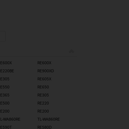
RE600X
RE600X
RE220BE
RE900XD
RE305
RE605X
RE550
RE650
RE365
RE305
RE500
RE220
RE200
RE200
TL-WA860RE
TL-WA860RE
RE590T
RE580D