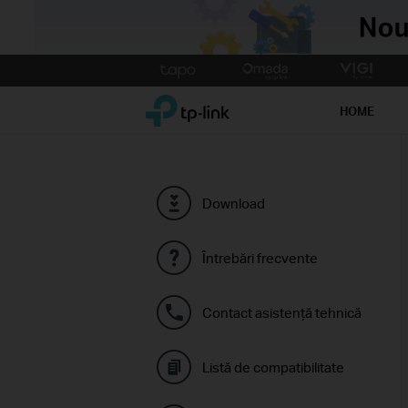
Click
to
TP-Link, Reliably Smart
skip
HOME
the
navigation
bar
Download
Întrebări frecvente
Contact asistenţă tehnică
Listă de compatibilitate