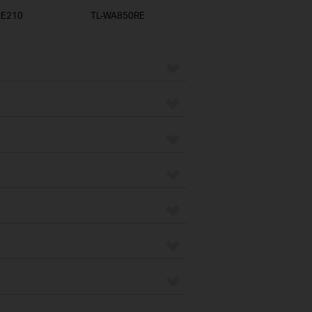
RE210
TL-WA850RE