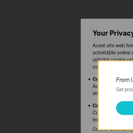
Your Privac
Acest site web fol
activitățile online
utilizării cookie-u
confidențialitate
.
Cookie-uri de baz
From U
Aceste cookie-uri 
Get prod
sistemele tale
Cookie-uri de anal
Cookie-urile de ana
îmbunătăți și ajust
Cookie-urile de ma