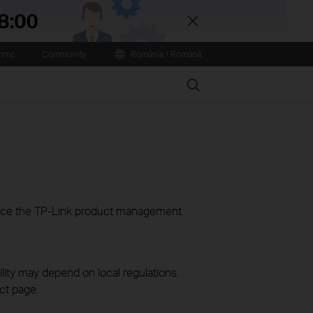
Close
hnic
Community
România / Română
Search
ience the TP-Link product management
ility may depend on local regulations.
ct page.