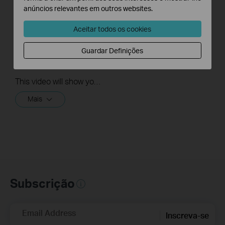
anúncios relevantes em outros websites.
Aceitar todos os cookies
Quick Tips - How to
Create a Group in
Guardar Definições
the Kasa App
This video will show you how to create a group of devices in the Kasa App.
Mais
Subscrição
Email Address
Inscreva-se