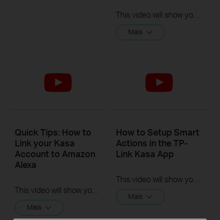
This video will show you how to how to link your Kasa Account to Google Assistant for voice control.
Mais
Quick Tips: How to
How to Setup Smart
Link your Kasa
Actions in the TP-
Account to Amazon
Link Kasa App
Alexa
This video will show you how to Setup the Smart Actions feature in the Kasa App.
This video will show you how to how to link your Kasa Account to Google Assistant for voice control.
Mais
Mais