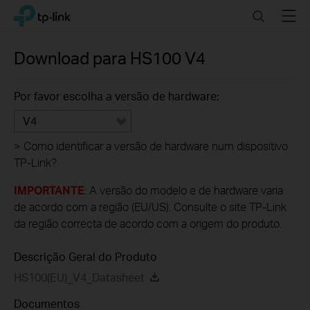
Click
Search
Menu
TP-Link, Reliably Smart
to
skip
the
Download para
HS100
V4
navigation
bar
Por favor escolha a versão de hardware:
V4
>
Como identificar a versão de hardware num dispositivo
TP-Link?
IMPORTANTE
: A versão do modelo e de hardware varia
de acordo com a região (EU/US). Consulte o site TP-Link
da região correcta de acordo com a origem do produto.
Descrição Geral do Produto
HS100(EU)_V4_Datasheet
Documentos