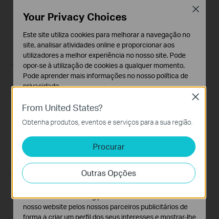
Close
Your Privacy Choices
Este site utiliza cookies para melhorar a navegação no
site, analisar atividades online e proporcionar aos
utilizadores a melhor experiência no nosso site. Pode
opor-se à utilização de cookies a qualquer momento.
Pode aprender mais informações no nosso
política de
Quick Tips - How to
Quick Tips - How to
privacidade
.
Create A schedule in
Change your Time
Close
Cookies Básicos
From United States?
the Kasa App
zone in the Kasa App
Os cookies são necessários para o funcionamento do
Obtenha produtos, eventos e serviços para a sua região.
website e não podem ser desativados nos seus
This video will show you how to create a schedule for the device in the Kasa App.
This video will show you how to set your time zone in the Kasa App.
sistemas.
Procurar
Mais
Mais
Cookies de Análise e Marketing
Os cookies de analise permite-nos analisar as suas
Outras Opções
atividades no nosso website para melhorar e ajustar a
funcionalidade do nosso website.
O cookies de marketing podem ser definidos através do
nosso website pelos nossos parceiros publicitários de
forma a criar um perfil dos seus interesses e mostrar-lhe