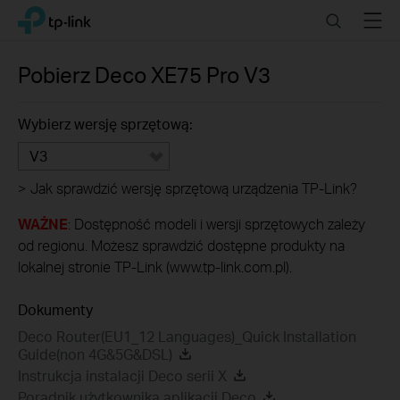
Click
Search
Menu
TP-Link, Reliably Smart
to
skip
the
Pobierz
Deco XE75 Pro
V3
navigation
bar
Wybierz wersję sprzętową:
V3
>
Jak sprawdzić wersję sprzętową urządzenia TP-Link?
WAŻNE
: Dostępność modeli i wersji sprzętowych zależy
od regionu. Możesz sprawdzić dostępne produkty na
lokalnej stronie TP-Link (www.tp-link.com.pl).
Dokumenty
Deco Router(EU1_12 Languages)_Quick Installation
Guide(non 4G&5G&DSL)
Instrukcja instalacji Deco serii X
Poradnik użytkownika aplikacji Deco