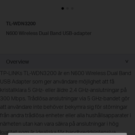
TL-WDN3200
N600 Wireless Dual Band USB-adapter
Overview
TP-LINKs TL-WDN3200 är en N600 Wireless Dual Band
USB Adapter som ger användare möjlighet att få
kristallklara 5 GHz- eller äldre 2,4 GHz-anslutningar på
300 Mbps. Trådlösa anslutningar via 5 GHz-bandet gör
att användare inte behöver bekymra sig för störningar
från andra trådlösa enheter eller alla hushållsapparater i
närheten utan kan vara säkra på anslutningar i hög
kvalitet som är idealiska för bandbreddsintensiva