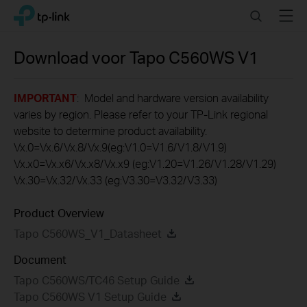
Click
Search
Menu
TP-Link, Reliably Smart
to
skip
the
Download voor
Tapo C560WS
V1
navigation
bar
IMPORTANT
: Model and hardware version availability
varies by region. Please refer to your TP-Link regional
website to determine product availability.
Vx.0=Vx.6/Vx.8/Vx.9(eg:V1.0=V1.6/V1.8/V1.9)
Vx.x0=Vx.x6/Vx.x8/Vx.x9 (eg:V1.20=V1.26/V1.28/V1.29)
Vx.30=Vx.32/Vx.33 (eg:V3.30=V3.32/V3.33)
Product Overview
Tapo C560WS_V1_Datasheet
Document
Tapo C560WS/TC46 Setup Guide
Tapo C560WS V1 Setup Guide