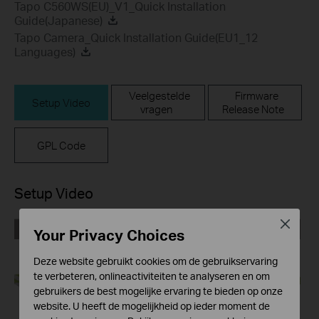
Tapo C560WS(EU)_V1_Quick Installation
Guide(Japanese)
Tapo Camera_Quick Installation Guide(EU1_12
Languages)
Veelgestelde
Firmware
Setup Video
vragen
Release Note
GPL Code
Setup Video
Close
Your Privacy Choices
Deze website gebruikt cookies om de gebruikservaring
te verbeteren, onlineactiviteiten te analyseren en om
gebruikers de best mogelijke ervaring te bieden op onze
website. U heeft de mogelijkheid op ieder moment de
How to Mount Your
How to Set Up Your