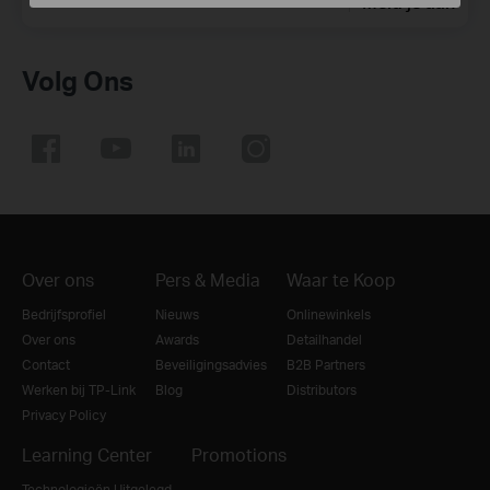
Meld je aan
Volg Ons
Over ons
Pers & Media
Waar te Koop
Bedrijfsprofiel
Nieuws
Onlinewinkels
Over ons
Awards
Detailhandel
Contact
Beveiligingsadvies
B2B Partners
Werken bij TP-Link
Blog
Distributors
Privacy Policy
Learning Center
Promotions
Technologieën Uitgelegd