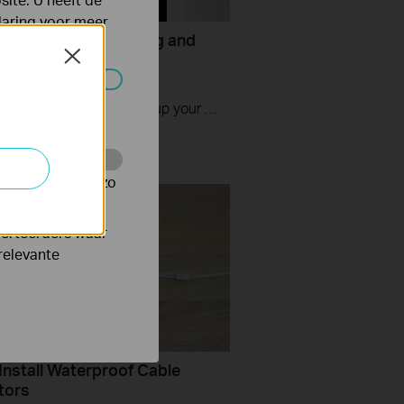
laring
voor meer
mart Camera Unboxing and
ideo Tapo
Close
C320WS&TC65
 worden
This video includes: 1. How to set up your Tapo camera via wired or wireless connection 2. How to mount your camera on the wall 3. How to install waterproof cable connectors 4. How to install the microSD card for local recording 5. How to reset your camera Tapo C310 features and specs： https://www.tp-link.com/en/home-netwo...
te te volgen en zo
verteerders waar
relevante
Install Waterproof Cable
tors