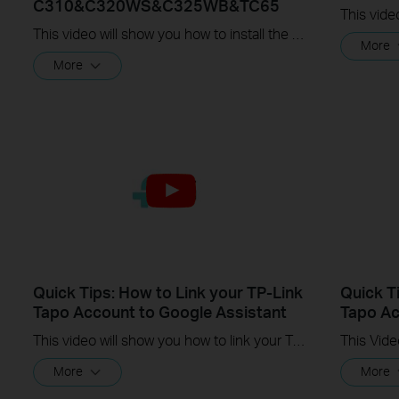
C310&C320WS&C325WB&TC65
This video will show you how to install the microSD card for local recording and reset your camera.
More
More
Quick Tips: How to Link your TP-Link
Quick T
Tapo Account to Google Assistant
Tapo Ac
This video will show you how to link your TP-Link Tapo account to Google Assistant
More
More