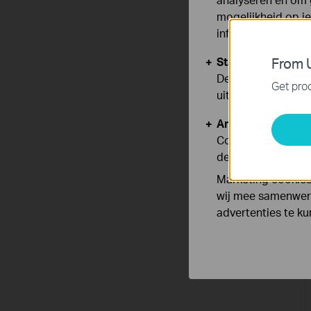
mogelijkheid op i
informatie.
Standaard Cooki
From U
Deze cookies zijn
Get prod
uitgeschakeld.
Analyse en Marke
Cookies voor anal
de functionaliteit
Marketing cookies
wij mee samenwerk
advertenties te k