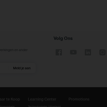
Volg Ons
werkingen en ander
Meld je aan
aar te Koop
Learning Center
Promotions
linewinkels
Technologieën Uitgelegd