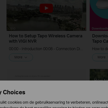
How to Setup Tapo Wireless Camera
Downloa
with VIGI NVR
Tapo C
00:00 - Introduction 00:08 - Connection Diagram 00:13 - Setting up the Tapo camera ONVIF account 00:37 - Adding the Tapo camera in the VIGI NVR 02:36 - Fix Tapo camera IP address on router 03:00 - Controlling the Tapo camera from the NVR
More
More
y Choices
ikt cookies om de gebruikservaring te verbeteren, onlineacti
gebruikers de best mogelijke ervaring te bieden op onze webs