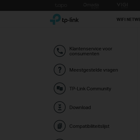
Click
to
TP-Link, Reliably Smart
skip
WIFI NETW
the
navigation
bar
Klantenservice voor
consumenten
Meestgestelde vragen
TP-Link Community
Download
Compatibiliteitslijst