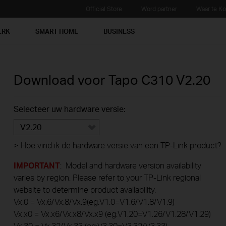
Official Store
Word partner
Waar te K
ERK
SMART HOME
BUSINESS
Download voor
Tapo C310
V2.20
Selecteer uw hardware versie:
V2.20
>
Hoe vind ik de hardware versie van een TP-Link product?
IMPORTANT
: Model and hardware version availability
varies by region. Please refer to your TP-Link regional
website to determine product availability.
Vx.0 = Vx.6/Vx.8/Vx.9(eg:V1.0=V1.6/V1.8/V1.9)
Vx.x0 = Vx.x6/Vx.x8/Vx.x9 (eg:V1.20=V1.26/V1.28/V1.29)
Vx.30 = Vx.32/Vx.33 (eg:V3.30=V3.32/V3.33)