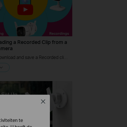
ding a Recorded Clip from a
amera
How to download and save a Recorded clip on a Tapo Camera
Close
viteiten te
ite. U heeft de