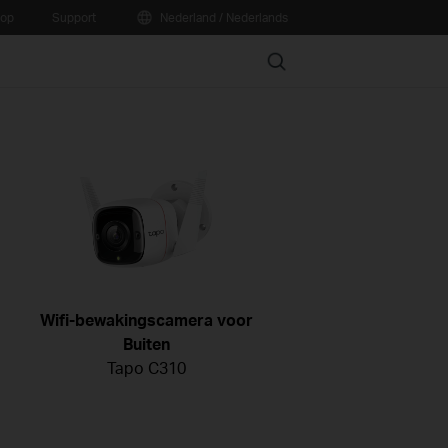
oop
Support
Nederland / Nederlands
Search
Wifi-bewakingscamera voor
Buiten
Tapo C310