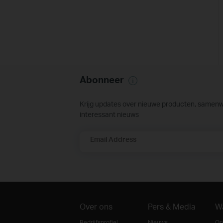
Abonneer
Krijg updates over nieuwe producten, samen
interessant nieuws
Email Address
Over ons
Pers & Media
W
Bedrijfsprofiel
Nieuws
On