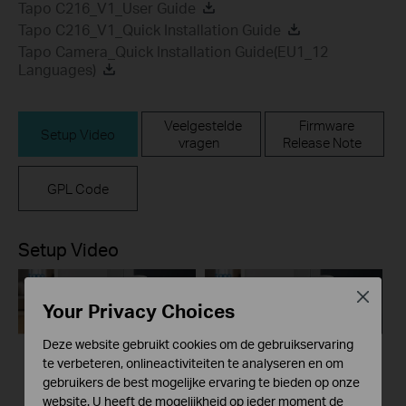
Tapo C216_V1_User Guide
Tapo C216_V1_Quick Installation Guide
Tapo Camera_Quick Installation Guide(EU1_12
Languages)
Veelgestelde
Firmware
Setup Video
vragen
Release Note
GPL Code
Setup Video
Close
Your Privacy Choices
Deze website gebruikt cookies om de gebruikservaring
te verbeteren, onlineactiviteiten te analyseren en om
gebruikers de best mogelijke ervaring te bieden op onze
website. U heeft de mogelijkheid op ieder moment de