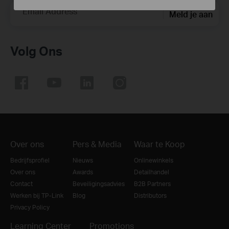
Email Address
Meld je aan
Volg Ons
Over ons
Pers & Media
Waar te Koop
Bedrijfsprofiel
Nieuws
Onlinewinkels
Over ons
Awards
Detailhandel
Contact
Beveiligingsadvies
B2B Partners
Werken bij TP-Link
Blog
Distributors
Privacy Policy
Learning Center
Promotions