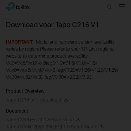
Click
Search
Menu
TP-Link, Reliably Smart
to
skip
the
Download voor
Tapo C216
V1
navigation
bar
IMPORTANT
: Model and hardware version availability
varies by region. Please refer to your TP-Link regional
website to determine product availability.
Vx.0=Vx.6/Vx.8/Vx.9(eg:V1.0=V1.6/V1.8/V1.9)
Vx.x0=Vx.x6/Vx.x8/Vx.x9 (eg:V1.20=V1.26/V1.28/V1.29)
Vx.30=Vx.32/Vx.33 (eg:V3.30=V3.32/V3.33)
Product Overview
Tapo C216_V1_Datasheet
Document
Tapo C216 (EU) 1.0 Setup Guide
Tapo C216/C206/C236(EU) 1.0 Setup Guide