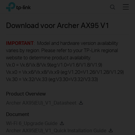
Click
Search
Menu
TP-Link, Reliably Smart
to
skip
the
Download voor
Archer AX95
V1
navigation
bar
IMPORTANT
: Model and hardware version availability
varies by region. Please refer to your TP-Link regional
website to determine product availability.
Vx.0 = Vx.6/Vx.8/Vx.9(eg:V1.0=V1.6/V1.8/V1.9)
Vx.x0 = Vx.x6/Vx.x8/Vx.x9 (eg:V1.20=V1.26/V1.28/V1.29)
Vx.30 = Vx.32/Vx.33 (eg:V3.30=V3.32/V3.33)
Product Overview
Archer AX95(EU)_V1_Datasheet
Document
Wi-Fi 6_Upgrade Guide
Archer AX95(EU)_V1_Quick Installation Guide