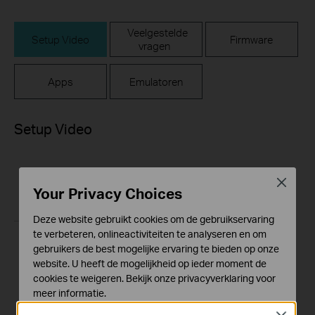
Veelgestelde
Setup Video
Firmware
vragen
Apps
Emulatoren
Setup Video
Close
Your Privacy Choices
Deze website gebruikt cookies om de gebruikservaring
te verbeteren, onlineactiviteiten te analyseren en om
gebruikers de best mogelijke ervaring te bieden op onze
How to Set Up TP-
website. U heeft de mogelijkheid op ieder moment de
Link Wi-Fi Router
cookies te weigeren. Bekijk onze
privacyverklaring
voor
(Archer AX90, etc.)
meer informatie.